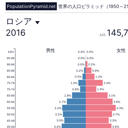
PopulationPyramid.net
世界の人口ピラミッド（1950～21
ロ
ロシア
2016
145,
人口:
シ
男性
女性
0.0%
0.0%
100+
0.0%
0.0%
95-99
ア
0.0%
0.2%
90-94
0.2%
0.8%
85-89
0.5%
1.2%
80-84
1.0%
2.4%
75-79
の
0.8%
1.5%
70-74
1.9%
3.1%
65-69
2.7%
3.8%
60-64
3.3%
4.3%
55-59
人
3.2%
3.7%
50-54
3.0%
3.3%
45-49
3.4%
3.6%
40-44