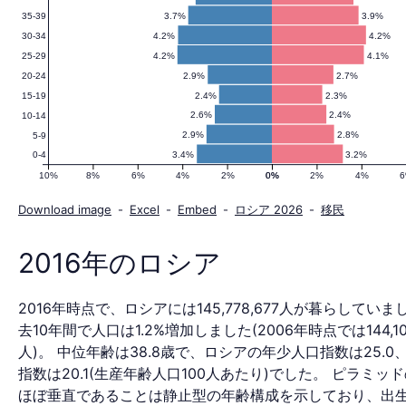
3.7%
3.9%
35-39
口
4.2%
4.2%
30-34
4.2%
4.1%
25-29
2.9%
2.7%
20-24
ピ
2.4%
2.3%
15-19
2.6%
2.4%
10-14
2.9%
2.8%
5-9
3.4%
3.2%
0-4
ラ
10%
8%
6%
4%
2%
0%
0%
2%
4%
Download image
-
Excel
-
Embed
-
ロシア 2026
-
移民
ミ
2016年のロシア
2016年時点で、ロシアには145,778,677人が暮らしていま
ッ
去10年間で人口は1.2%増加しました(2006年時点では144,102
人)。 中位年齢は38.8歳で、ロシアの年少人口指数は25.0
指数は20.1(生産年齢人口100人あたり)でした。 ピラミッ
ほぼ垂直であることは静止型の年齢構成を示しており、出