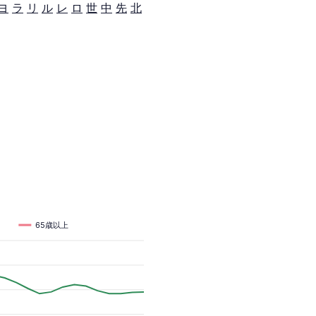
ヨ
ラ
リ
ル
レ
ロ
世
中
先
北
65歳以上