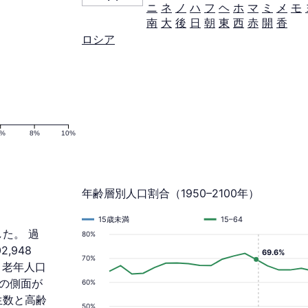
ニ
ネ
ノ
ハ
フ
ヘ
ホ
マ
ミ
メ
モ
南
大
後
日
朝
東
西
赤
開
香
ロシア
6%
8%
10%
年齢層別人口割合（1950–2100年）
15歳未満
15–64
した。 過
80%
,948
69.6%
70%
、老年人口
ドの側面が
60%
生数と高齢
50%