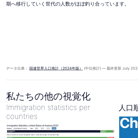
ド
期へ移行していく世代の人数がほぼ釣り合っています。
2016
年
データ出典：
国連世界人口推計（2024年版）
(中位推計) — 最終更新 July 202
私たちの他の視覚化
Immigration statistics per
人口
countries