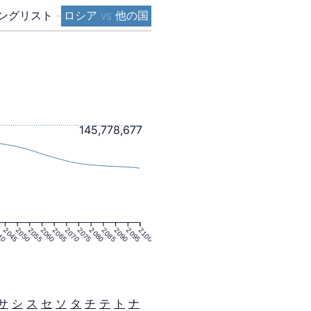
ングリスト
-
ロシア vs 他の国
145,778,677
40
2045
2050
2055
2060
2065
2070
2075
2080
2085
2090
2095
2100
サ
シ
ス
セ
ソ
タ
チ
テ
ト
ナ