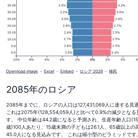
3.4%
3.2%
35-39
口
3.2%
3.0%
30-34
3.0%
2.9%
25-29
2.8%
2.7%
20-24
ピ
2.6%
2.5%
15-19
2.7%
2.5%
10-14
2.6%
2.5%
5-9
2.5%
2.4%
0-4
ラ
10%
8%
6%
4%
2%
0%
0%
2%
4%
Download image
-
Excel
-
Embed
-
ロシア 2026
-
移民
ミ
2085年のロシア
2085年までに、ロシアの人口は127,431,069人に達する
ッ
これは2075年(128,554,059人)と比べて0.9%の減少とな
す。 中位年齢は44.2歳になると予測され、生産年齢人口(15
歳)100人あたり、15歳未満の子どもは26.1人、65歳以上
45.0人になる見込みです。 これは縮小型のピラミッドです