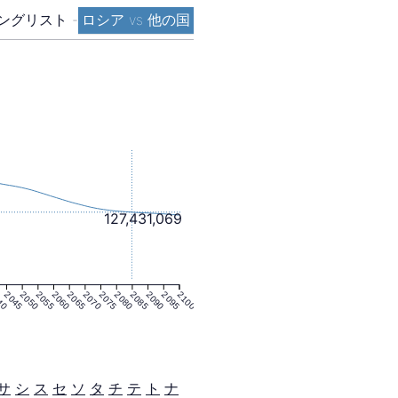
ングリスト
-
ロシア vs 他の国
127,431,069
40
2045
2050
2055
2060
2065
2070
2075
2080
2085
2090
2095
2100
サ
シ
ス
セ
ソ
タ
チ
テ
ト
ナ