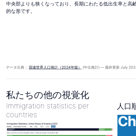
ド
中央部よりも狭くなっており、長期にわたる低出生率と高
的な形です。
2085
年
データ出典：
国連世界人口推計（2024年版）
(中位推計) — 最終更新 July 202
私たちの他の視覚化
Immigration statistics per
人口
countries