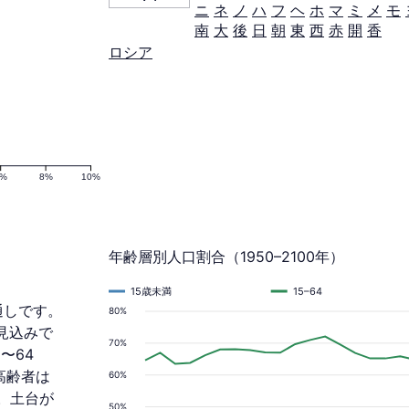
ニ
ネ
ノ
ハ
フ
ヘ
ホ
マ
ミ
メ
モ
南
大
後
日
朝
東
西
赤
開
香
ロシア
6%
8%
10%
年齢層別人口割合（1950–2100年）
15歳未満
15–64
見通しです。
80%
る見込みで
70%
〜64
の高齢者は
60%
。土台が
50%