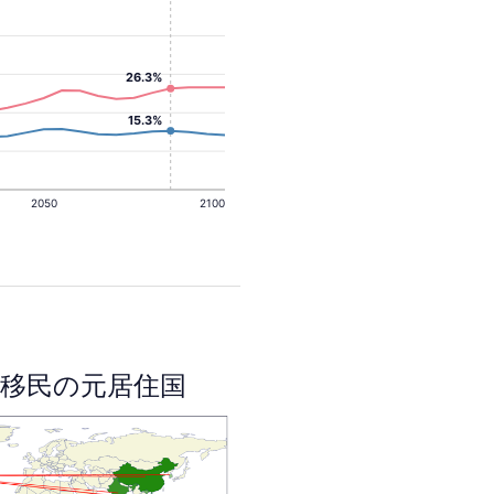
26.3%
15.3%
2050
2100
移民の元居住国