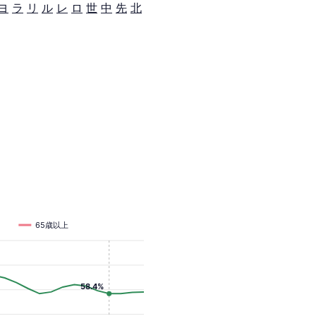
ヨ
ラ
リ
ル
レ
ロ
世
中
先
北
65歳以上
58.4%