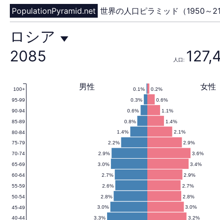
PopulationPyramid.net
世界の人口ピラミッド（1950～21
ロ
ロシア
2085
127,
人口:
シ
男性
女性
0.1%
0.2%
100+
0.3%
0.6%
95-99
ア
0.6%
1.1%
90-94
0.8%
1.4%
85-89
1.4%
2.1%
80-84
2.2%
2.9%
75-79
の
2.9%
3.6%
70-74
3.0%
3.4%
65-69
2.7%
2.9%
60-64
2.6%
2.7%
55-59
人
2.8%
2.8%
50-54
3.0%
3.0%
45-49
3.3%
3.2%
40-44