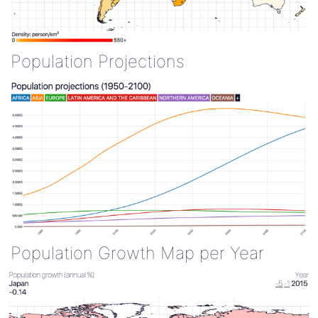
Population Projections
Population Growth Map per Year