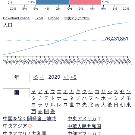
口
5.9%
5.6%
0-4
10%
8%
6%
4%
2%
0%
0%
2%
4%
6%
8%
10%
ピ
Download image
-
Excel
-
Embed
-
中央アジア 2026
人口
ラ
76,431,851
ミ
1950
1955
1960
1965
1970
1975
1980
1985
1990
1995
2000
2005
2010
2015
2020
2025
2030
2035
2040
2045
2050
2055
2060
2065
2070
2075
2080
2085
2090
2095
2100
ッ
年
-5
-1
2020
+1
+5
ド
そ
ア
イ
ウ
エ
オ
カ
キ
ク
ケ
コ
サ
シ
ス
セ
ソ
国
タ
チ
テ
ト
ナ
ニ
ネ
ノ
ハ
フ
ヘ
ホ
マ
ミ
メ
モ
2020
ヨ
ラ
リ
ル
レ
ロ
世
中
先
北
南
大
後
日
朝
東
西
赤
開
香
年
中国を除く開発途上地域
中央アメリカ
ⓘ
中央アジア
中華人民共和国
ⓘ
中央アフリカ共和国
中部アフリカ
ⓘ