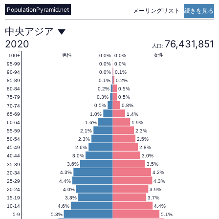
PopulationPyramid.net
メーリングリスト
-
続きを見る
中
中央アジア
2020
76,431,851
人口:
央
男性
女性
0.0%
0.0%
100+
0.0%
0.0%
95-99
0.0%
0.1%
90-94
0.1%
0.2%
85-89
ア
0.2%
0.5%
80-84
0.3%
0.5%
75-79
0.5%
0.8%
70-74
ジ
1.0%
1.4%
65-69
1.6%
1.9%
60-64
2.1%
2.3%
55-59
ア
2.3%
2.5%
50-54
2.6%
2.8%
45-49
3.0%
3.0%
40-44
の
3.6%
3.5%
35-39
4.3%
4.2%
30-34
4.4%
4.3%
25-29
4.0%
3.9%
20-24
人
3.8%
3.7%
15-19
4.6%
4.4%
10-14
5.3%
5.1%
5-9