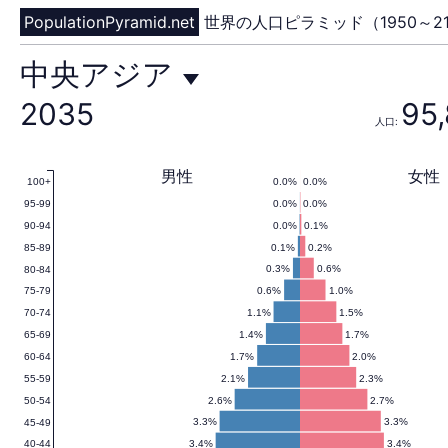
PopulationPyramid.net
世界の人口ピラミッド（1950～21
中
中央アジア
2035
95,
人口:
央
男性
女性
0.0%
0.0%
100+
0.0%
0.0%
95-99
ア
0.0%
0.1%
90-94
0.1%
0.2%
85-89
0.3%
0.6%
80-84
0.6%
1.0%
75-79
ジ
1.1%
1.5%
70-74
1.4%
1.7%
65-69
1.7%
2.0%
60-64
2.1%
2.3%
55-59
ア
2.6%
2.7%
50-54
3.3%
3.3%
45-49
3.4%
3.4%
40-44