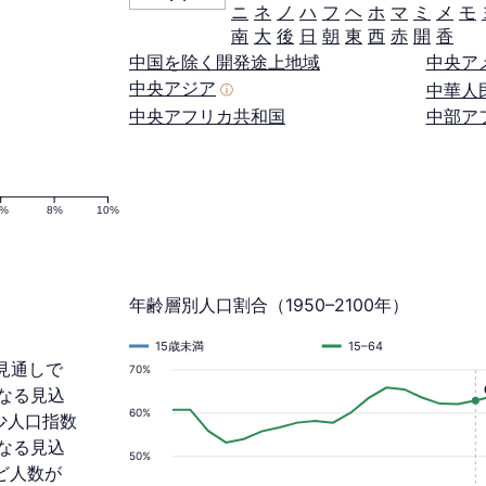
ニ
ネ
ノ
ハ
フ
ヘ
ホ
マ
ミ
メ
モ
南
大
後
日
朝
東
西
赤
開
香
中国を除く開発途上地域
中央ア
中央アジア
中華人
ⓘ
中央アフリカ共和国
中部ア
6%
8%
10%
年齢層別人口割合（1950–2100年）
15歳未満
15–64
る見通しで
70%
加となる見込
60%
少人口指数
になる見込
50%
ど人数が