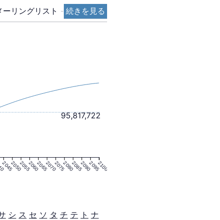
メーリングリスト
-
続きを見る
95,817,722
40
2045
2050
2055
2060
2065
2070
2075
2080
2085
2090
2095
2100
サ
シ
ス
セ
ソ
タ
チ
テ
ト
ナ