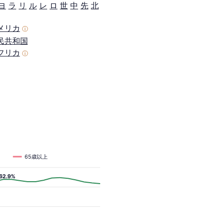
ヨ
ラ
リ
ル
レ
ロ
世
中
先
北
メリカ
ⓘ
民共和国
フリカ
ⓘ
65歳以上
62.9%