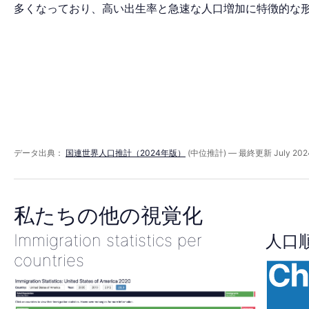
ミ
多くなっており、高い出生率と急速な人口増加に特徴的な
ッ
ド
2035
データ出典：
国連世界人口推計（2024年版）
(中位推計) — 最終更新 July 202
年
私たちの他の視覚化
Immigration statistics per
人口
countries