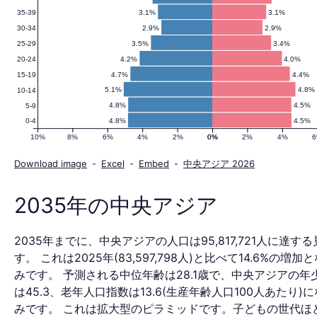
3.1%
3.1%
35-39
の
2.9%
2.9%
30-34
3.5%
3.4%
25-29
4.2%
4.0%
20-24
人
4.7%
4.4%
15-19
5.1%
4.8%
10-14
4.8%
4.5%
5-9
4.8%
4.5%
0-4
口
10%
8%
6%
4%
2%
0%
0%
2%
4%
Download image
-
Excel
-
Embed
-
中央アジア 2026
ピ
2035年の中央アジア
2035年までに、中央アジアの人口は95,817,721人に達す
ラ
す。 これは2025年(83,597,798人)と比べて14.6%の増
みです。 予測される中位年齢は28.1歳で、中央アジアの年
は45.3、老年人口指数は13.6(生産年齢人口100人あたり)
みです。 これは拡大型のピラミッドです。子どもの世代ほ