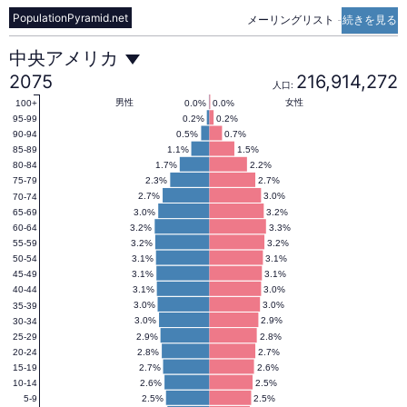
PopulationPyramid.net
メーリングリスト
-
続きを見る
中
中央アメリカ
2075
216,914,272
人口:
央
男性
女性
0.0%
0.0%
100+
0.2%
0.2%
95-99
0.5%
0.7%
90-94
1.1%
1.5%
85-89
ア
1.7%
2.2%
80-84
2.3%
2.7%
75-79
2.7%
3.0%
70-74
メ
3.0%
3.2%
65-69
3.2%
3.3%
60-64
3.2%
3.2%
55-59
リ
3.1%
3.1%
50-54
3.1%
3.1%
45-49
3.1%
3.0%
40-44
カ
3.0%
3.0%
35-39
3.0%
2.9%
30-34
2.9%
2.8%
25-29
2.8%
2.7%
20-24
の
2.7%
2.6%
15-19
2.6%
2.5%
10-14
2.5%
2.5%
5-9