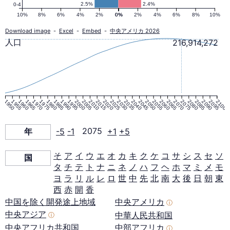
人
2.5%
2.4%
0-4
10%
8%
6%
4%
2%
0%
0%
2%
4%
6%
8%
10%
口
Download image
-
Excel
-
Embed
-
中央アメリカ 2026
人口
216,914,272
ピ
ラ
1950
1955
1960
1965
1970
1975
1980
1985
1990
1995
2000
2005
2010
2015
2020
2025
2030
2035
2040
2045
2050
2055
2060
2065
2070
2075
2080
2085
2090
2095
2100
ミ
年
-5
-1
2075
+1
+5
ッ
そ
ア
イ
ウ
エ
オ
カ
キ
ク
ケ
コ
サ
シ
ス
セ
ソ
国
タ
チ
テ
ト
ナ
ニ
ネ
ノ
ハ
フ
ヘ
ホ
マ
ミ
メ
モ
ド
ヨ
ラ
リ
ル
レ
ロ
世
中
先
北
南
大
後
日
朝
東
西
赤
開
香
2075
中国を除く開発途上地域
中央アメリカ
ⓘ
中央アジア
中華人民共和国
ⓘ
年
中央アフリカ共和国
中部アフリカ
ⓘ