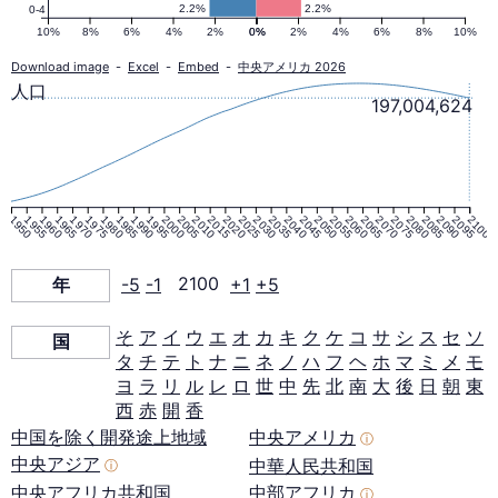
人
2.2%
2.2%
0-4
10%
8%
6%
4%
2%
0%
0%
2%
4%
6%
8%
10%
口
Download image
-
Excel
-
Embed
-
中央アメリカ 2026
人口
197,004,624
ピ
ラ
1950
1955
1960
1965
1970
1975
1980
1985
1990
1995
2000
2005
2010
2015
2020
2025
2030
2035
2040
2045
2050
2055
2060
2065
2070
2075
2080
2085
2090
2095
2100
ミ
年
-5
-1
2100
+1
+5
ッ
そ
ア
イ
ウ
エ
オ
カ
キ
ク
ケ
コ
サ
シ
ス
セ
ソ
国
タ
チ
テ
ト
ナ
ニ
ネ
ノ
ハ
フ
ヘ
ホ
マ
ミ
メ
モ
ド
ヨ
ラ
リ
ル
レ
ロ
世
中
先
北
南
大
後
日
朝
東
西
赤
開
香
2100
中国を除く開発途上地域
中央アメリカ
ⓘ
中央アジア
中華人民共和国
ⓘ
年
中央アフリカ共和国
中部アフリカ
ⓘ