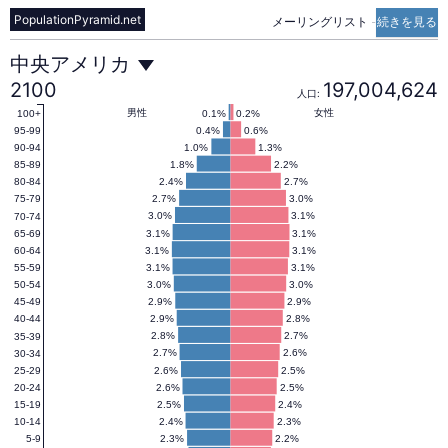
PopulationPyramid.net
メーリングリスト
-
続きを見る
中
中央アメリカ
2100
197,004,624
人口:
央
男性
女性
0.1%
0.2%
100+
0.4%
0.6%
95-99
1.0%
1.3%
90-94
1.8%
2.2%
85-89
ア
2.4%
2.7%
80-84
2.7%
3.0%
75-79
3.0%
3.1%
70-74
メ
3.1%
3.1%
65-69
3.1%
3.1%
60-64
3.1%
3.1%
55-59
リ
3.0%
3.0%
50-54
2.9%
2.9%
45-49
2.9%
2.8%
40-44
カ
2.8%
2.7%
35-39
2.7%
2.6%
30-34
2.6%
2.5%
25-29
2.6%
2.5%
20-24
の
2.5%
2.4%
15-19
2.4%
2.3%
10-14
2.3%
2.2%
5-9