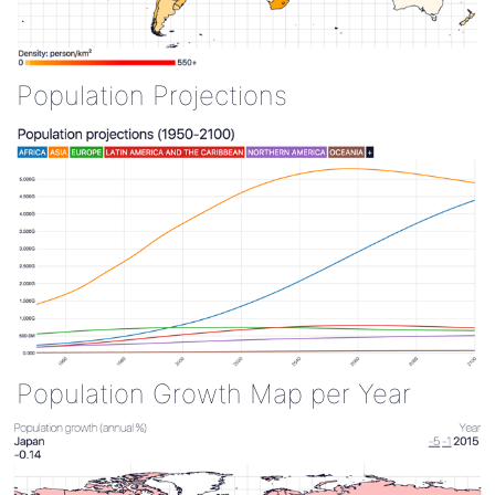
Population Projections
Population Growth Map per Year