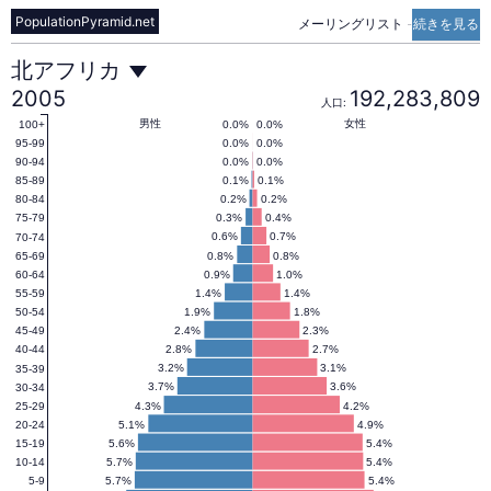
PopulationPyramid.net
メーリングリスト
-
続きを見る
北
北アフリカ
2005
192,283,809
人口:
ア
男性
女性
0.0%
0.0%
100+
0.0%
0.0%
95-99
0.0%
0.0%
90-94
0.1%
0.1%
85-89
フ
0.2%
0.2%
80-84
0.3%
0.4%
75-79
0.6%
0.7%
70-74
リ
0.8%
0.8%
65-69
0.9%
1.0%
60-64
1.4%
1.4%
55-59
カ
1.9%
1.8%
50-54
2.4%
2.3%
45-49
2.8%
2.7%
40-44
の
3.2%
3.1%
35-39
3.7%
3.6%
30-34
4.3%
4.2%
25-29
5.1%
4.9%
20-24
人
5.6%
5.4%
15-19
5.7%
5.4%
10-14
5.7%
5.4%
5-9