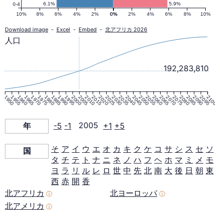
口
6.1%
5.9%
0-4
10%
8%
6%
4%
2%
0%
0%
2%
4%
6%
8%
10%
ピ
Download image
-
Excel
-
Embed
-
北アフリカ 2026
人口
ラ
192,283,810
ミ
1950
1955
1960
1965
1970
1975
1980
1985
1990
1995
2000
2005
2010
2015
2020
2025
2030
2035
2040
2045
2050
2055
2060
2065
2070
2075
2080
2085
2090
2095
2100
ッ
年
-5
-1
2005
+1
+5
ド
そ
ア
イ
ウ
エ
オ
カ
キ
ク
ケ
コ
サ
シ
ス
セ
ソ
国
タ
チ
テ
ト
ナ
ニ
ネ
ノ
ハ
フ
ヘ
ホ
マ
ミ
メ
モ
2005
ヨ
ラ
リ
ル
レ
ロ
世
中
先
北
南
大
後
日
朝
東
西
赤
開
香
年
北アフリカ
北ヨーロッパ
ⓘ
ⓘ
北アメリカ
ⓘ