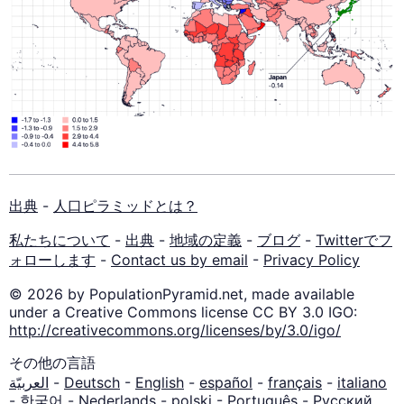
出典
-
人口ピラミッドとは？
私たちについて
-
出典
-
地域の定義
-
ブログ
-
Twitterでフ
ォローします
-
Contact us by email
-
Privacy Policy
© 2026 by PopulationPyramid.net, made available
under a Creative Commons license CC BY 3.0 IGO:
http://creativecommons.org/licenses/by/3.0/igo/
その他の言語
العربيّة
-
Deutsch
-
English
-
español
-
français
-
italiano
-
한국어
-
Nederlands
-
polski
-
Português
-
Русский