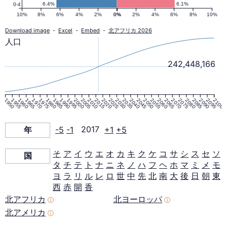
口
6.4%
6.1%
0-4
10%
8%
6%
4%
2%
0%
0%
2%
4%
6%
8%
10%
ピ
Download image
-
Excel
-
Embed
-
北アフリカ 2026
人口
ラ
242,448,166
ミ
1950
1955
1960
1965
1970
1975
1980
1985
1990
1995
2000
2005
2010
2015
2020
2025
2030
2035
2040
2045
2050
2055
2060
2065
2070
2075
2080
2085
2090
2095
2100
ッ
年
-5
-1
2017
+1
+5
ド
そ
ア
イ
ウ
エ
オ
カ
キ
ク
ケ
コ
サ
シ
ス
セ
ソ
国
タ
チ
テ
ト
ナ
ニ
ネ
ノ
ハ
フ
ヘ
ホ
マ
ミ
メ
モ
2017
ヨ
ラ
リ
ル
レ
ロ
世
中
先
北
南
大
後
日
朝
東
西
赤
開
香
年
北アフリカ
北ヨーロッパ
ⓘ
ⓘ
北アメリカ
ⓘ