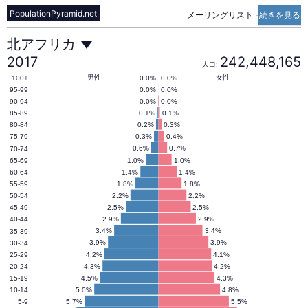
PopulationPyramid.net
メーリングリスト
-
続きを見る
北
北アフリカ
2017
242,448,165
人口:
ア
男性
女性
0.0%
0.0%
100+
0.0%
0.0%
95-99
0.0%
0.0%
90-94
0.1%
0.1%
85-89
フ
0.2%
0.3%
80-84
0.3%
0.4%
75-79
0.6%
0.7%
70-74
リ
1.0%
1.0%
65-69
1.4%
1.4%
60-64
1.8%
1.8%
55-59
カ
2.2%
2.2%
50-54
2.5%
2.5%
45-49
2.9%
2.9%
40-44
の
3.4%
3.4%
35-39
3.9%
3.9%
30-34
4.2%
4.1%
25-29
4.3%
4.2%
20-24
人
4.5%
4.3%
15-19
5.0%
4.8%
10-14
5.7%
5.5%
5-9