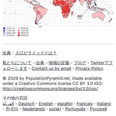
出典
-
人口ピラミッドとは？
私たちについて
-
出典
-
地域の定義
-
ブログ
-
Twitterでフ
ォローします
-
Contact us by email
-
Privacy Policy
© 2026 by PopulationPyramid.net, made available
under a Creative Commons license CC BY 3.0 IGO:
http://creativecommons.org/licenses/by/3.0/igo/
その他の言語
العربيّة
-
Deutsch
-
English
-
español
-
français
-
italiano
-
한국어
-
Nederlands
-
polski
-
Português
-
Русский