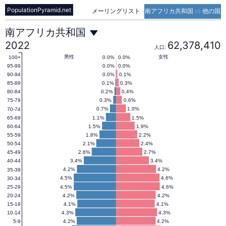
PopulationPyramid.net
メーリングリスト
-
南アフリカ共和国 vs 他の国
南
南アフリカ共和国
2022
62,378,410
人口:
ア
男性
女性
0.0%
0.0%
100+
0.0%
0.0%
95-99
0.0%
0.1%
90-94
0.1%
0.3%
85-89
フ
0.2%
0.4%
80-84
0.3%
0.6%
75-79
0.7%
1.0%
70-74
リ
1.1%
1.5%
65-69
1.5%
1.9%
60-64
1.8%
2.2%
55-59
カ
2.1%
2.4%
50-54
2.6%
2.7%
45-49
3.4%
3.4%
40-44
共
4.2%
4.2%
35-39
4.5%
4.6%
30-34
4.5%
4.6%
25-29
4.2%
4.2%
20-24
和
4.1%
4.1%
15-19
4.3%
4.3%
10-14
4.2%
4.2%
5-9