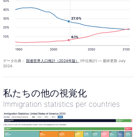
50%
40%
27.0%
30%
20%
10%
6.1%
1950
2000
2050
2100
データ出典：
国連世界人口推計（2024年版）
(中位推計) — 最終更新 July
2024.
私たちの他の視覚化
Immigration statistics per countries