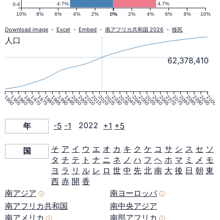
国
4.7%
4.7%
0-4
10%
8%
6%
4%
2%
0%
0%
2%
4%
6%
8%
10%
の
Download image
-
Excel
-
Embed
-
南アフリカ共和国 2026
-
移民
人口
人
62,378,410
口
1950
1955
1960
1965
1970
1975
1980
1985
1990
1995
2000
2005
2010
2015
2020
2025
2030
2035
2040
2045
2050
2055
2060
2065
2070
2075
2080
2085
2090
2095
2100
ピ
年
-5
-1
2022
+1
+5
ラ
そ
ア
イ
ウ
エ
オ
カ
キ
ク
ケ
コ
サ
シ
ス
セ
ソ
国
タ
チ
テ
ト
ナ
ニ
ネ
ノ
ハ
フ
ヘ
ホ
マ
ミ
メ
モ
ミ
ヨ
ラ
リ
ル
レ
ロ
世
中
先
北
南
大
後
日
朝
東
西
赤
開
香
ッ
南アジア
南ヨーロッパ
ⓘ
ⓘ
南アフリカ共和国
南中央アジア
南アメリカ
南部アフリカ
ⓘ
ⓘ