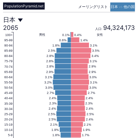
PopulationPyramid.net
メーリングリスト
-
日本 vs 他の国
日
日本
2065
94,324,173
人口:
本
男性
女性
0.1%
0.4%
100+
0.6%
1.4%
95-99
1.8%
3.1%
90-94
2.5%
3.5%
85-89
の
2.8%
3.4%
80-84
2.8%
3.1%
75-79
2.8%
2.9%
70-74
人
2.9%
2.9%
65-69
3.1%
3.0%
60-64
3.2%
3.1%
55-59
口
3.0%
3.0%
50-54
2.7%
2.7%
45-49
2.4%
2.4%
40-44
ピ
2.3%
2.3%
35-39
2.4%
2.4%
30-34
2.5%
2.5%
25-29
2.5%
2.4%
20-24
ラ
2.1%
2.1%
15-19
1.9%
1.9%
10-14
1.8%
1.7%
5-9