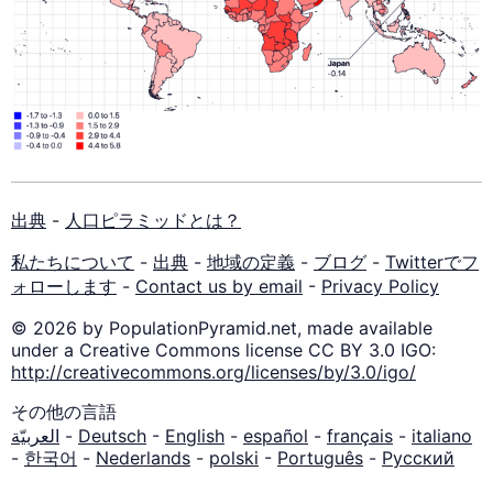
出典
-
人口ピラミッドとは？
私たちについて
-
出典
-
地域の定義
-
ブログ
-
Twitterでフ
ォローします
-
Contact us by email
-
Privacy Policy
© 2026 by PopulationPyramid.net, made available
under a Creative Commons license CC BY 3.0 IGO:
http://creativecommons.org/licenses/by/3.0/igo/
その他の言語
العربيّة
-
Deutsch
-
English
-
español
-
français
-
italiano
-
한국어
-
Nederlands
-
polski
-
Português
-
Русский