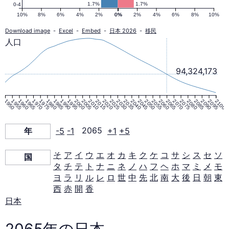
ミ
1.7%
1.7%
0-4
10%
8%
6%
4%
2%
0%
0%
2%
4%
6%
8%
10%
ッ
Download image
-
Excel
-
Embed
-
日本 2026
-
移民
人口
ド
94,324,173
2065
1950
1955
1960
1965
1970
1975
1980
1985
1990
1995
2000
2005
2010
2015
2020
2025
2030
2035
2040
2045
2050
2055
2060
2065
2070
2075
2080
2085
2090
2095
2100
年
年
-5
-1
2065
+1
+5
そ
ア
イ
ウ
エ
オ
カ
キ
ク
ケ
コ
サ
シ
ス
セ
ソ
国
タ
チ
テ
ト
ナ
ニ
ネ
ノ
ハ
フ
ヘ
ホ
マ
ミ
メ
モ
ヨ
ラ
リ
ル
レ
ロ
世
中
先
北
南
大
後
日
朝
東
西
赤
開
香
日本
2065年の日本