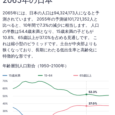
2065年には、日本の人口は94,324,173人になると予
測されています。 2055年の予測値101,721,352人と
比べると、10年間で7.3%の減少に相当します。 人口
の半数は54.4歳未満となり、15歳未満の子どもが
10.8%、65歳以上が37.0%を占める見通しです。 こ
れは縮小型のピラミッドです。土台が中央部よりも
狭くなっており、長期にわたる低出生率と高齢化に
特徴的な形です。
年齢層別人口割合（1950–2100年）
15歳未満
15–64
65歳以上
70%
60%
52.3%
50%
37.0%
40%
30%