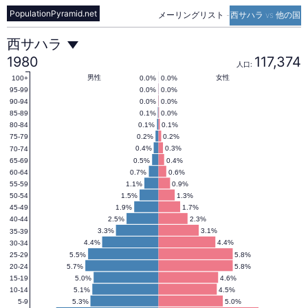
PopulationPyramid.net
メーリングリスト
-
西サハラ vs 他の国
西
西サハラ
1980
117,374
人口:
サ
男性
女性
0.0%
0.0%
100+
0.0%
0.0%
95-99
0.0%
0.0%
90-94
0.1%
0.0%
85-89
ハ
0.1%
0.1%
80-84
0.2%
0.2%
75-79
0.4%
0.3%
70-74
ラ
0.5%
0.4%
65-69
0.7%
0.6%
60-64
1.1%
0.9%
55-59
の
1.5%
1.3%
50-54
1.9%
1.7%
45-49
2.5%
2.3%
40-44
人
3.3%
3.1%
35-39
4.4%
4.4%
30-34
5.5%
5.8%
25-29
5.7%
5.8%
20-24
口
5.0%
4.6%
15-19
5.1%
4.5%
10-14
5.3%
5.0%
5-9