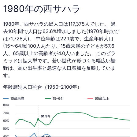
1980年の西サハラ
1980年、西サハラの総人口は117,375人でした。 過
去10年間で人口は63.6%増加しました(1970年時点で
は71,728人)。 中位年齢は22.1歳で、生産年齢人口
(15〜64歳)100人あたり、15歳未満の子どもが57.6
人、65歳以上の高齢者が4.0人いました。 このピラ
ミッドは拡大型です。若い世代が形づくる幅広い裾
野は、高い出生率と急速な人口増加を反映していま
す。
年齢層別人口割合（1950–2100年）
15歳未満
15–64
65歳以上
80%
70%
61.9%
60%
50%
40%
35.6%