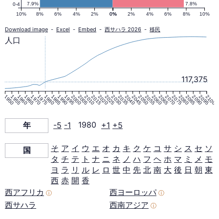
ピ
7.9%
7.8%
0-4
10%
8%
6%
4%
2%
0%
0%
2%
4%
6%
8%
10%
ラ
Download image
-
Excel
-
Embed
-
西サハラ 2026
-
移民
人口
ミ
117,375
ッ
1950
1955
1960
1965
1970
1975
1980
1985
1990
1995
2000
2005
2010
2015
2020
2025
2030
2035
2040
2045
2050
2055
2060
2065
2070
2075
2080
2085
2090
2095
2100
ド
年
-5
-1
1980
+1
+5
1980
そ
ア
イ
ウ
エ
オ
カ
キ
ク
ケ
コ
サ
シ
ス
セ
ソ
国
年
タ
チ
テ
ト
ナ
ニ
ネ
ノ
ハ
フ
ヘ
ホ
マ
ミ
メ
モ
ヨ
ラ
リ
ル
レ
ロ
世
中
先
北
南
大
後
日
朝
東
西
赤
開
香
西アフリカ
西ヨーロッパ
ⓘ
ⓘ
西サハラ
西南アジア
ⓘ