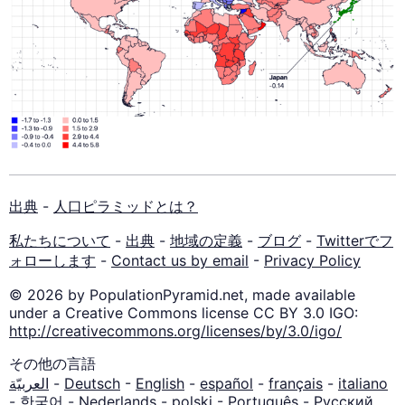
出典
-
人口ピラミッドとは？
私たちについて
-
出典
-
地域の定義
-
ブログ
-
Twitterでフ
ォローします
-
Contact us by email
-
Privacy Policy
© 2026 by PopulationPyramid.net, made available
under a Creative Commons license CC BY 3.0 IGO:
http://creativecommons.org/licenses/by/3.0/igo/
その他の言語
العربيّة
-
Deutsch
-
English
-
español
-
français
-
italiano
-
한국어
-
Nederlands
-
polski
-
Português
-
Русский