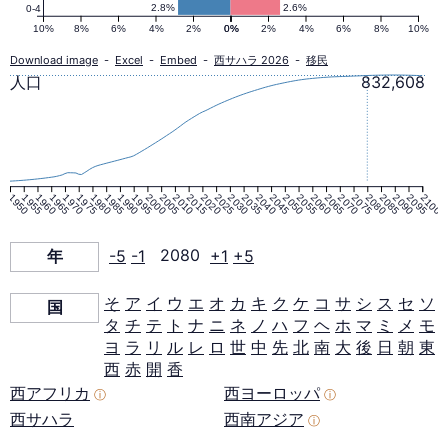
ピ
2.8%
2.6%
0-4
10%
8%
6%
4%
2%
0%
0%
2%
4%
6%
8%
10%
ラ
Download image
-
Excel
-
Embed
-
西サハラ 2026
-
移民
人口
832,608
ミ
ッ
1950
1955
1960
1965
1970
1975
1980
1985
1990
1995
2000
2005
2010
2015
2020
2025
2030
2035
2040
2045
2050
2055
2060
2065
2070
2075
2080
2085
2090
2095
2100
ド
年
-5
-1
2080
+1
+5
2080
そ
ア
イ
ウ
エ
オ
カ
キ
ク
ケ
コ
サ
シ
ス
セ
ソ
国
年
タ
チ
テ
ト
ナ
ニ
ネ
ノ
ハ
フ
ヘ
ホ
マ
ミ
メ
モ
ヨ
ラ
リ
ル
レ
ロ
世
中
先
北
南
大
後
日
朝
東
西
赤
開
香
西アフリカ
西ヨーロッパ
ⓘ
ⓘ
西サハラ
西南アジア
ⓘ