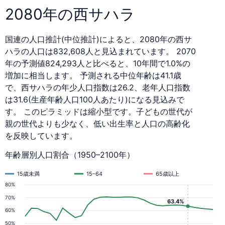
2080年の西サハラ
国連の人口推計(中位推計)によると、2080年の西サ
ハラの人口は832,608人と見込まれています。 2070
年の予測値824,293人と比べると、10年間で1.0%の
増加に相当します。 予測される中位年齢は41.1歳
で、西サハラの年少人口指数は26.2、老年人口指数
は31.6(生産年齢人口100人あたり)になる見込みで
す。 このピラミッドは縮小型です。子どもの世代が
親の世代よりも少なく、低い出生率と人口の高齢化
を反映しています。
年齢層別人口割合（1950–2100年）
15歳未満
15–64
65歳以上
80%
70%
63.4%
60%
50%