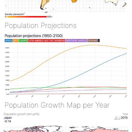
Population Projections
Population Growth Map per Year