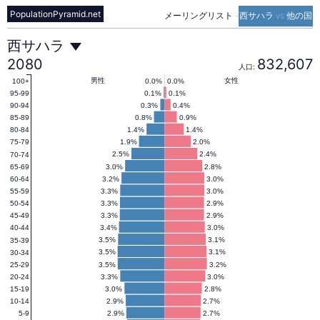
PopulationPyramid.net
メーリングリスト
-
西サハラ vs 他の国
西
西サハラ
2080
832,607
人口:
サ
男性
女性
0.0%
0.0%
100+
0.1%
0.1%
95-99
0.3%
0.4%
90-94
0.8%
0.9%
85-89
ハ
1.4%
1.4%
80-84
1.9%
2.0%
75-79
2.5%
2.4%
70-74
ラ
3.0%
2.8%
65-69
3.2%
3.0%
60-64
3.3%
3.0%
55-59
の
3.3%
2.9%
50-54
3.3%
2.9%
45-49
3.4%
3.0%
40-44
人
3.5%
3.1%
35-39
3.5%
3.1%
30-34
3.5%
3.2%
25-29
3.3%
3.0%
20-24
口
3.0%
2.8%
15-19
2.9%
2.7%
10-14
2.9%
2.7%
5-9