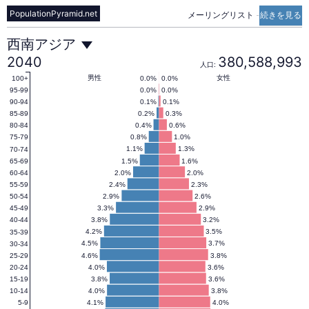
PopulationPyramid.net
メーリングリスト
-
続きを見る
西
西南アジア
2040
380,588,993
人口:
南
男性
女性
0.0%
0.0%
100+
0.0%
0.0%
95-99
0.1%
0.1%
90-94
0.2%
0.3%
85-89
ア
0.4%
0.6%
80-84
0.8%
1.0%
75-79
1.1%
1.3%
70-74
ジ
1.5%
1.6%
65-69
2.0%
2.0%
60-64
2.4%
2.3%
55-59
ア
2.9%
2.6%
50-54
3.3%
2.9%
45-49
3.8%
3.2%
40-44
の
4.2%
3.5%
35-39
4.5%
3.7%
30-34
4.6%
3.8%
25-29
4.0%
3.6%
20-24
人
3.8%
3.6%
15-19
4.0%
3.8%
10-14
4.1%
4.0%
5-9