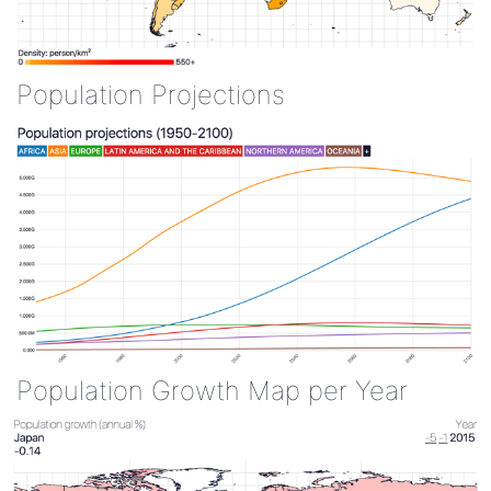
Population Projections
Population Growth Map per Year