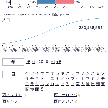
口
4.2%
4.0%
0-4
10%
8%
6%
4%
2%
0%
0%
2%
4%
6%
8%
10%
ピ
Download image
-
Excel
-
Embed
-
西南アジア 2026
人口
ラ
380,588,994
ミ
1950
1955
1960
1965
1970
1975
1980
1985
1990
1995
2000
2005
2010
2015
2020
2025
2030
2035
2040
2045
2050
2055
2060
2065
2070
2075
2080
2085
2090
2095
2100
ッ
年
-5
-1
2040
+1
+5
ド
そ
ア
イ
ウ
エ
オ
カ
キ
ク
ケ
コ
サ
シ
ス
セ
ソ
国
タ
チ
テ
ト
ナ
ニ
ネ
ノ
ハ
フ
ヘ
ホ
マ
ミ
メ
モ
2040
ヨ
ラ
リ
ル
レ
ロ
世
中
先
北
南
大
後
日
朝
東
西
赤
開
香
年
西アフリカ
西ヨーロッパ
ⓘ
ⓘ
西サハラ
西南アジア
ⓘ