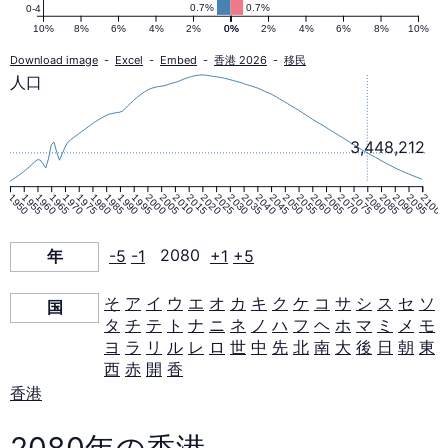
ミ
0.7%
0.7%
0-4
10%
8%
6%
4%
2%
0%
0%
2%
4%
6%
8%
10%
ッ
Download image
-
Excel
-
Embed
-
香港 2026
-
移民
人口
ド
3,448,212
2080
1950
1955
1960
1965
1970
1975
1980
1985
1990
1995
2000
2005
2010
2015
2020
2025
2030
2035
2040
2045
2050
2055
2060
2065
2070
2075
2080
2085
2090
2095
2100
年
年
-5
-1
2080
+1
+5
そ
ア
イ
ウ
エ
オ
カ
キ
ク
ケ
コ
サ
シ
ス
セ
ソ
国
タ
チ
テ
ト
ナ
ニ
ネ
ノ
ハ
フ
ヘ
ホ
マ
ミ
メ
モ
ヨ
ラ
リ
ル
レ
ロ
世
中
先
北
南
大
後
日
朝
東
西
赤
開
香
香港
2080年の香港