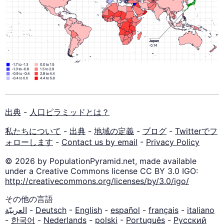
出典
-
人口ピラミッドとは？
私たちについて
-
出典
-
地域の定義
-
ブログ
-
Twitterでフ
ォローします
-
Contact us by email
-
Privacy Policy
© 2026 by PopulationPyramid.net, made available
under a Creative Commons license CC BY 3.0 IGO:
http://creativecommons.org/licenses/by/3.0/igo/
その他の言語
العربيّة
-
Deutsch
-
English
-
español
-
français
-
italiano
-
한국어
-
Nederlands
-
polski
-
Português
-
Русский