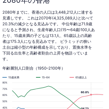
2080年までに、香港の人口は3,448,212人に達する
見通しです。 これは2070年(4,325,089人)と比べて
20.3%の減少となる見込みです。 中位年齢は71.9歳
になると予測され、生産年齢人口(15〜64歳)100人あ
たり、15歳未満の子どもは13.1人、65歳以上の高齢
者は175.3人になる見込みです。 ピラミッドの狭い
土台は縮小型の年齢構成を示しており、置換水準を
下回る出生率と高齢者割合の上昇を物語っていま
す。
年齢層別人口割合（1950–2100年）
15歳未満
15–64
65歳以上
80%
70%
60.8%
60%
50%
40%
34.7%