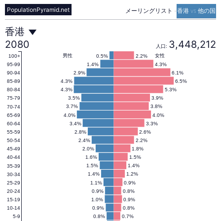
PopulationPyramid.net
メーリングリスト
-
香港 vs 他の国
香
香港
2080
3,448,212
人口:
港
男性
女性
0.5%
2.2%
100+
1.4%
4.3%
95-99
2.9%
6.1%
90-94
4.3%
6.5%
85-89
の
4.3%
5.3%
80-84
3.5%
3.9%
75-79
3.7%
3.8%
70-74
人
4.0%
4.0%
65-69
3.4%
3.3%
60-64
2.8%
2.6%
55-59
口
2.4%
2.2%
50-54
2.0%
1.8%
45-49
1.6%
1.5%
40-44
ピ
1.5%
1.4%
35-39
1.4%
1.2%
30-34
1.1%
0.9%
25-29
0.9%
0.8%
20-24
ラ
1.0%
0.9%
15-19
0.9%
0.8%
10-14
0.8%
0.7%
5-9