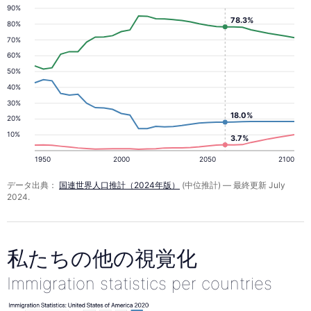
90%
78.3%
80%
70%
60%
50%
40%
30%
18.0%
20%
10%
3.7%
1950
2000
2050
2100
データ出典：
国連世界人口推計（2024年版）
(中位推計) — 最終更新 July
2024.
私たちの他の視覚化
Immigration statistics per countries