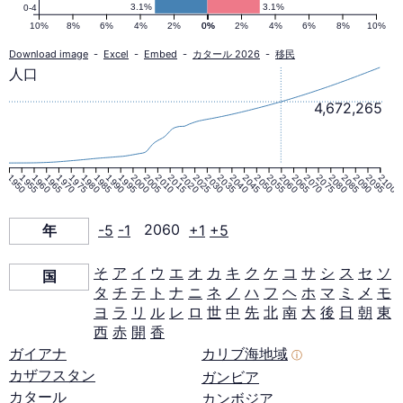
ピ
3.1%
3.1%
0-4
10%
8%
6%
4%
2%
0%
0%
2%
4%
6%
8%
10%
ラ
Download image
-
Excel
-
Embed
-
カタール 2026
-
移民
人口
ミ
4,672,265
ッ
1950
1955
1960
1965
1970
1975
1980
1985
1990
1995
2000
2005
2010
2015
2020
2025
2030
2035
2040
2045
2050
2055
2060
2065
2070
2075
2080
2085
2090
2095
2100
ド
年
-5
-1
2060
+1
+5
2060
そ
ア
イ
ウ
エ
オ
カ
キ
ク
ケ
コ
サ
シ
ス
セ
ソ
国
年
タ
チ
テ
ト
ナ
ニ
ネ
ノ
ハ
フ
ヘ
ホ
マ
ミ
メ
モ
ヨ
ラ
リ
ル
レ
ロ
世
中
先
北
南
大
後
日
朝
東
西
赤
開
香
ガイアナ
カリブ海地域
ⓘ
カザフスタン
ガンビア
カタール
カンボジア