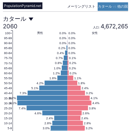
PopulationPyramid.net
メーリングリスト
-
カタール vs 他の国
カ
カタール
2060
4,672,265
人口:
タ
男性
女性
0.0%
0.0%
100+
0.0%
0.0%
95-99
0.0%
0.0%
90-94
0.2%
0.0%
85-89
ー
0.4%
0.0%
80-84
0.7%
0.1%
75-79
0.8%
0.2%
70-74
ル
1.0%
0.2%
65-69
1.2%
0.2%
60-64
1.8%
1.1%
55-59
の
4.2%
1.8%
50-54
5.1%
2.4%
45-49
7.3%
3.2%
40-44
人
9.2%
4.1%
35-39
9.1%
4.4%
30-34
7.4%
3.8%
25-29
4.6%
2.6%
20-24
口
2.4%
2.4%
15-19
2.8%
2.8%
10-14
3.0%
3.2%
5-9