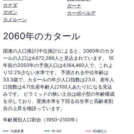
カナダ
ガーナ
ガボン
カーボベルデ
カメルーン
2060年のカタール
国連の人口推計(中位推計)によると、2060年のカタ
ールの人口は4,672,266人と見込まれています。 10
年前の2050年の予測人口は4,164,460人で、これよ
り12.2%少ない水準です。 予測される中位年齢は
33.3歳で、カタールの年少人口指数は23.0、老年人
口指数は4.7(生産年齢人口100人あたり)になる見込
みです。 ピラミッドの狭い土台は縮小型の年齢構成
を示しており、置換水準を下回る出生率と高齢者割
合の上昇を物語っています。
年齢層別人口割合（1950–2100年）
15歳未満
15–64
65歳以上