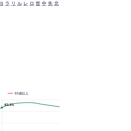
ヨ
ラ
リ
ル
レ
ロ
世
中
先
北
65歳以上
63.3%