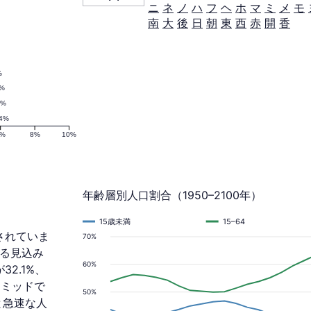
ニ
ネ
ノ
ハ
フ
ヘ
ホ
マ
ミ
メ
モ
南
大
後
日
朝
東
西
赤
開
香
%
2%
3%
.4%
6%
8%
10%
年齢層別人口割合（1950–2100年）
15歳未満
15–64
測されていま
70%
となる見込み
60%
2.1%、
ラミッドで
50%
と急速な人