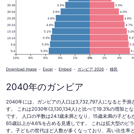
3.3%
3.3%
35-39
人
3.9%
4.0%
30-34
4.6%
4.6%
25-29
4.8%
4.7%
20-24
口
5.1%
5.0
15-19
5.3%
5.
10-14
5.4%
5.
5-9
5.5%
5
0-4
ピ
10%
8%
6%
4%
2%
0%
0%
2%
4%
Download image
-
Excel
-
Embed
-
ガンビア 2026
-
移民
ラ
2040年のガンビア
2040年には、ガンビアの人口は3,732,797人になると予
ミ
す。 これは2030年(3,130,134人)と比べて19.3%の増加
です。 人口の半数は24.1歳未満となり、15歳未満の子どもが3
65歳以上が4.6%を占める見通しです。 これは拡大型のピ
す。子どもの世代ほど人数が多くなっており、高い出生率