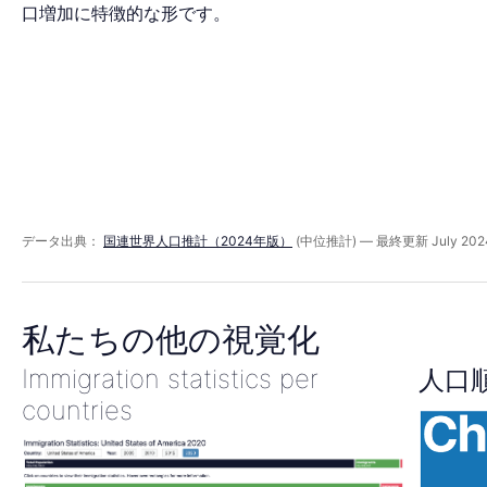
ッ
口増加に特徴的な形です。
ド
2040
年
データ出典：
国連世界人口推計（2024年版）
(中位推計) — 最終更新 July 202
私たちの他の視覚化
Immigration statistics per
人口
countries