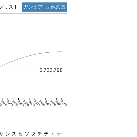
グリスト
-
ガンビア vs 他の国
3,732,798
40
2045
2050
2055
2060
2065
2070
2075
2080
2085
2090
2095
2100
サ
シ
ス
セ
ソ
タ
チ
テ
ト
ナ