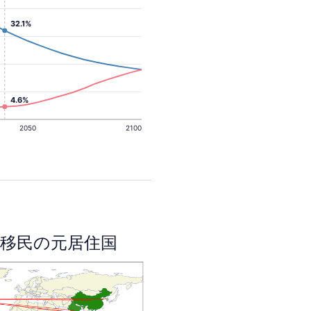
32.1%
4.6%
2050
2100
移民の元居住国