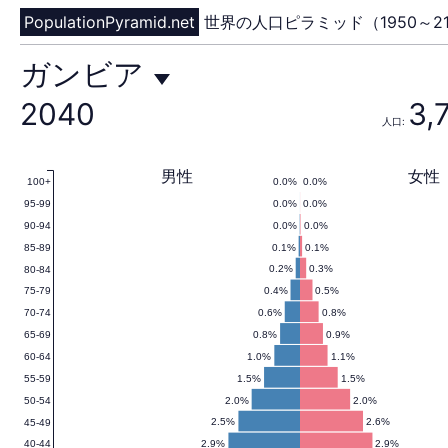
PopulationPyramid.net
世界の人口ピラミッド（1950～21
ガ
ガンビア
2040
3,
人口:
ン
男性
女性
0.0%
0.0%
100+
0.0%
0.0%
95-99
ビ
0.0%
0.0%
90-94
0.1%
0.1%
85-89
0.2%
0.3%
80-84
0.4%
0.5%
75-79
ア
0.6%
0.8%
70-74
0.8%
0.9%
65-69
1.0%
1.1%
60-64
1.5%
1.5%
55-59
の
2.0%
2.0%
50-54
2.5%
2.6%
45-49
2.9%
2.9%
40-44