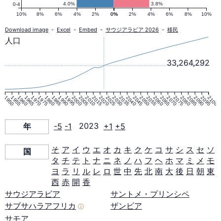
の
4.0%
3.8%
0-4
10%
8%
6%
4%
2%
0%
0%
2%
4%
6%
8%
10%
人
Download image
-
Excel
-
Embed
-
サウジアラビア 2026
-
移民
人口
口
33,264,292
ピ
1950
1955
1960
1965
1970
1975
1980
1985
1990
1995
2000
2005
2010
2015
2020
2025
2030
2035
2040
2045
2050
2055
2060
2065
2070
2075
2080
2085
2090
2095
2100
ラ
年
-5
-1
2023
+1
+5
ミ
そ
ア
イ
ウ
エ
オ
カ
キ
ク
ケ
コ
サ
シ
ス
セ
ソ
国
タ
チ
テ
ト
ナ
ニ
ネ
ノ
ハ
フ
ヘ
ホ
マ
ミ
メ
モ
ッ
ヨ
ラ
リ
ル
レ
ロ
世
中
先
北
南
大
後
日
朝
東
西
赤
開
香
ド
サウジアラビア
サントメ・プリンシペ
サブサハラアフリカ
ザンビア
ⓘ
サモア