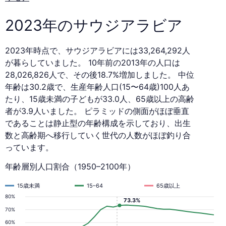
2023
年
2023年のサウジアラビア
2023年時点で、サウジアラビアには33,264,292人
が暮らしていました。 10年前の2013年の人口は
28,026,826人で、その後18.7%増加しました。 中位
年齢は30.2歳で、生産年齢人口(15〜64歳)100人あ
たり、15歳未満の子どもが33.0人、65歳以上の高齢
者が3.9人いました。 ピラミッドの側面がほぼ垂直
であることは静止型の年齢構成を示しており、出生
数と高齢期へ移行していく世代の人数がほぼ釣り合
っています。
年齢層別人口割合（1950–2100年）
15歳未満
15–64
65歳以上
80%
73.3%
70%
60%