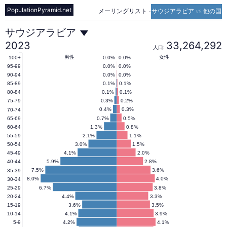
PopulationPyramid.net
メーリングリスト
-
サウジアラビア vs 他の国
サ
サウジアラビア
2023
33,264,292
人口:
ウ
男性
女性
0.0%
0.0%
100+
0.0%
0.0%
95-99
0.0%
0.0%
90-94
0.1%
0.1%
85-89
ジ
0.1%
0.1%
80-84
0.3%
0.2%
75-79
0.4%
0.3%
70-74
ア
0.7%
0.5%
65-69
1.3%
0.8%
60-64
2.1%
1.1%
55-59
ラ
3.0%
1.5%
50-54
4.1%
2.0%
45-49
5.9%
2.8%
40-44
ビ
7.5%
3.6%
35-39
8.0%
4.0%
30-34
6.7%
3.8%
25-29
4.4%
3.3%
20-24
ア
3.6%
3.5%
15-19
4.1%
3.9%
10-14
4.2%
4.1%
5-9