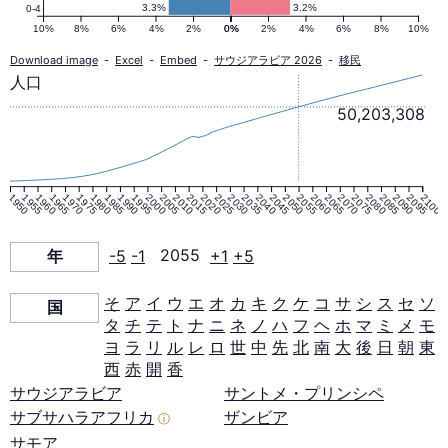
の
3.3%
3.2%
0-4
10%
8%
6%
4%
2%
0%
0%
2%
4%
6%
8%
10%
人
Download image
-
Excel
-
Embed
-
サウジアラビア 2026
-
移民
人口
口
50,203,308
ピ
1950
1955
1960
1965
1970
1975
1980
1985
1990
1995
2000
2005
2010
2015
2020
2025
2030
2035
2040
2045
2050
2055
2060
2065
2070
2075
2080
2085
2090
2095
2100
ラ
年
-5
-1
2055
+1
+5
ミ
そ
ア
イ
ウ
エ
オ
カ
キ
ク
ケ
コ
サ
シ
ス
セ
ソ
国
タ
チ
テ
ト
ナ
ニ
ネ
ノ
ハ
フ
ヘ
ホ
マ
ミ
メ
モ
ッ
ヨ
ラ
リ
ル
レ
ロ
世
中
先
北
南
大
後
日
朝
東
西
赤
開
香
ド
サウジアラビア
サントメ・プリンシペ
サブサハラアフリカ
ザンビア
ⓘ
サモア