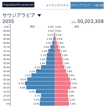
PopulationPyramid.net
メーリングリスト
-
サウジアラビア vs 他の国
サ
サウジアラビア
2055
50,203,308
人口:
ウ
男性
女性
0.0%
0.0%
100+
0.0%
0.0%
95-99
0.1%
0.1%
90-94
0.3%
0.3%
85-89
ジ
0.5%
0.6%
80-84
0.9%
0.9%
75-79
1.4%
1.3%
70-74
ア
1.7%
1.5%
65-69
1.8%
1.8%
60-64
1.9%
1.9%
55-59
ラ
3.1%
2.2%
50-54
4.1%
2.6%
45-49
5.2%
3.0%
40-44
ビ
6.1%
3.4%
35-39
6.7%
3.6%
30-34
6.4%
3.6%
25-29
4.2%
3.0%
20-24
ア
3.1%
3.0%
15-19
3.2%
3.2%
10-14
3.3%
3.3%
5-9