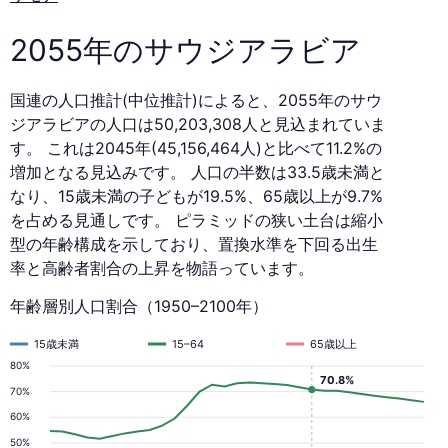
2055
年
2055年のサウジアラビア
国連の人口推計(中位推計)によると、2055年のサウ
ジアラビアの人口は50,203,308人と見込まれていま
す。 これは2045年(45,156,464人)と比べて11.2%の
増加となる見込みです。 人口の半数は33.5歳未満と
なり、15歳未満の子どもが19.5%、65歳以上が9.7%
を占める見通しです。 ピラミッドの狭い土台は縮小
型の年齢構成を示しており、置換水準を下回る出生
率と高齢者割合の上昇を物語っています。
年齢層別人口割合（1950–2100年）
15歳未満
15–64
65歳以上
80%
70.8%
70%
60%
50%