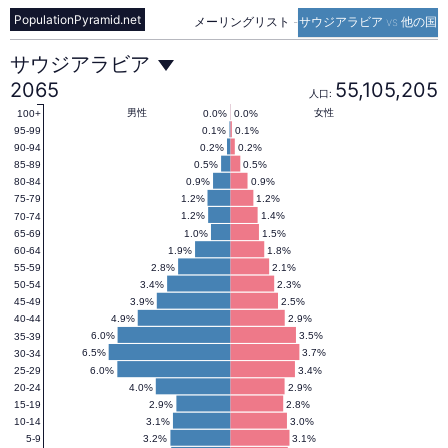
PopulationPyramid.net
メーリングリスト
-
サウジアラビア vs 他の国
サ
サウジアラビア
2065
55,105,205
人口:
ウ
男性
女性
0.0%
0.0%
100+
0.1%
0.1%
95-99
0.2%
0.2%
90-94
0.5%
0.5%
85-89
ジ
0.9%
0.9%
80-84
1.2%
1.2%
75-79
1.2%
1.4%
70-74
ア
1.0%
1.5%
65-69
1.9%
1.8%
60-64
2.8%
2.1%
55-59
ラ
3.4%
2.3%
50-54
3.9%
2.5%
45-49
4.9%
2.9%
40-44
ビ
6.0%
3.5%
35-39
6.5%
3.7%
30-34
6.0%
3.4%
25-29
4.0%
2.9%
20-24
ア
2.9%
2.8%
15-19
3.1%
3.0%
10-14
3.2%
3.1%
5-9