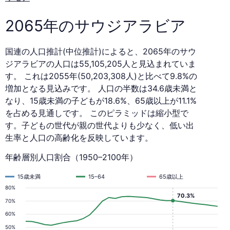
2065
年
2065年のサウジアラビア
国連の人口推計(中位推計)によると、2065年のサウ
ジアラビアの人口は55,105,205人と見込まれていま
す。 これは2055年(50,203,308人)と比べて9.8%の
増加となる見込みです。 人口の半数は34.6歳未満と
なり、15歳未満の子どもが18.6%、65歳以上が11.1%
を占める見通しです。 このピラミッドは縮小型で
す。子どもの世代が親の世代よりも少なく、低い出
生率と人口の高齢化を反映しています。
年齢層別人口割合（1950–2100年）
15歳未満
15–64
65歳以上
80%
70.3%
70%
60%
50%