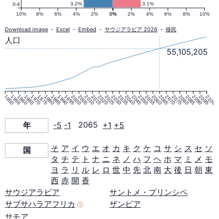
の
3.2%
3.1%
0-4
10%
8%
6%
4%
2%
0%
0%
2%
4%
6%
8%
10%
人
Download image
-
Excel
-
Embed
-
サウジアラビア 2026
-
移民
人口
55,105,205
口
ピ
1950
1955
1960
1965
1970
1975
1980
1985
1990
1995
2000
2005
2010
2015
2020
2025
2030
2035
2040
2045
2050
2055
2060
2065
2070
2075
2080
2085
2090
2095
2100
ラ
年
-5
-1
2065
+1
+5
ミ
そ
ア
イ
ウ
エ
オ
カ
キ
ク
ケ
コ
サ
シ
ス
セ
ソ
国
タ
チ
テ
ト
ナ
ニ
ネ
ノ
ハ
フ
ヘ
ホ
マ
ミ
メ
モ
ッ
ヨ
ラ
リ
ル
レ
ロ
世
中
先
北
南
大
後
日
朝
東
西
赤
開
香
ド
サウジアラビア
サントメ・プリンシペ
サブサハラアフリカ
ザンビア
ⓘ
サモア