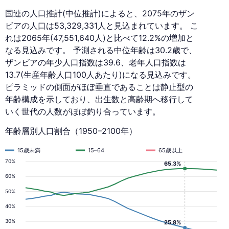
国連の人口推計(中位推計)によると、2075年のザン
ビアの人口は53,329,331人と見込まれています。 こ
れは2065年(47,551,640人)と比べて12.2%の増加と
なる見込みです。 予測される中位年齢は30.2歳で、
ザンビアの年少人口指数は39.6、老年人口指数は
13.7(生産年齢人口100人あたり)になる見込みです。
ピラミッドの側面がほぼ垂直であることは静止型の
年齢構成を示しており、出生数と高齢期へ移行して
いく世代の人数がほぼ釣り合っています。
年齢層別人口割合（1950–2100年）
15歳未満
15–64
65歳以上
70%
65.3%
60%
50%
40%
30%
25.8%