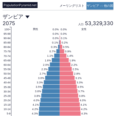
PopulationPyramid.net
メーリングリスト
-
ザンビア vs 他の国
ザ
ザンビア
2075
53,329,330
人口:
ン
男性
女性
0.0%
0.0%
100+
0.0%
0.0%
95-99
0.0%
0.1%
90-94
0.1%
0.2%
85-89
ビ
0.3%
0.5%
80-84
0.7%
0.9%
75-79
1.1%
1.4%
70-74
ア
1.6%
1.9%
65-69
2.0%
2.2%
60-64
2.3%
2.5%
55-59
の
2.7%
2.8%
50-54
3.0%
3.1%
45-49
3.3%
3.3%
40-44
人
3.5%
3.5%
35-39
3.6%
3.7%
30-34
3.8%
3.8%
25-29
4.0%
4.0%
20-24
口
4.1%
4.1%
15-19
4.2%
4.2%
10-14
4.3%
4.3%
5-9