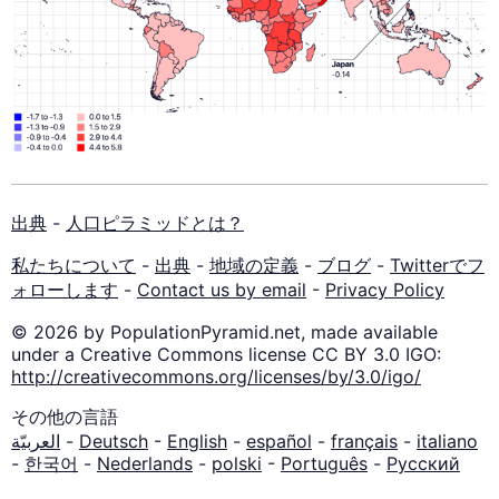
出典
-
人口ピラミッドとは？
私たちについて
-
出典
-
地域の定義
-
ブログ
-
Twitterでフ
ォローします
-
Contact us by email
-
Privacy Policy
© 2026 by PopulationPyramid.net, made available
under a Creative Commons license CC BY 3.0 IGO:
http://creativecommons.org/licenses/by/3.0/igo/
その他の言語
العربيّة
-
Deutsch
-
English
-
español
-
français
-
italiano
-
한국어
-
Nederlands
-
polski
-
Português
-
Русский