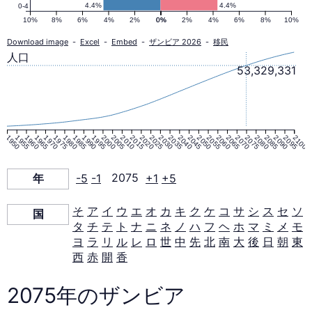
ピ
4.4%
4.4%
0-4
10%
8%
6%
4%
2%
0%
0%
2%
4%
6%
8%
10%
ラ
Download image
-
Excel
-
Embed
-
ザンビア 2026
-
移民
人口
53,329,331
ミ
ッ
1950
1955
1960
1965
1970
1975
1980
1985
1990
1995
2000
2005
2010
2015
2020
2025
2030
2035
2040
2045
2050
2055
2060
2065
2070
2075
2080
2085
2090
2095
2100
ド
年
-5
-1
2075
+1
+5
2075
そ
ア
イ
ウ
エ
オ
カ
キ
ク
ケ
コ
サ
シ
ス
セ
ソ
国
年
タ
チ
テ
ト
ナ
ニ
ネ
ノ
ハ
フ
ヘ
ホ
マ
ミ
メ
モ
ヨ
ラ
リ
ル
レ
ロ
世
中
先
北
南
大
後
日
朝
東
西
赤
開
香
2075年のザンビア