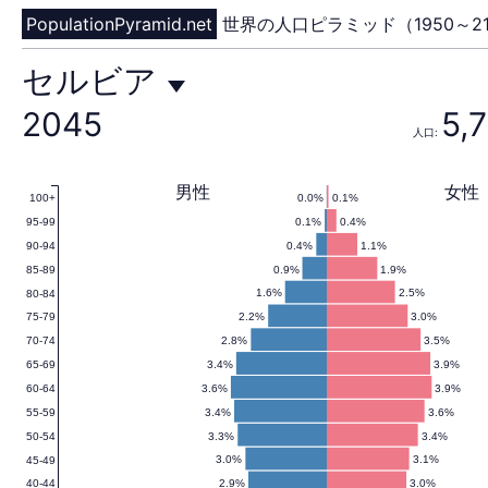
PopulationPyramid.net
世界の人口ピラミッド（1950～21
セ
セルビア
2045
5,
人口:
ル
男性
女性
0.0%
0.1%
100+
0.1%
0.4%
95-99
ビ
0.4%
1.1%
90-94
0.9%
1.9%
85-89
1.6%
2.5%
80-84
2.2%
3.0%
75-79
ア
2.8%
3.5%
70-74
3.4%
3.9%
65-69
3.6%
3.9%
60-64
3.4%
3.6%
55-59
の
3.3%
3.4%
50-54
3.0%
3.1%
45-49
2.9%
3.0%
40-44