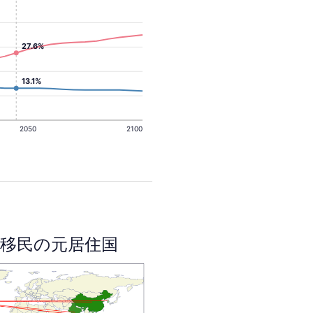
27.6%
13.1%
2050
2100
移民の元居住国