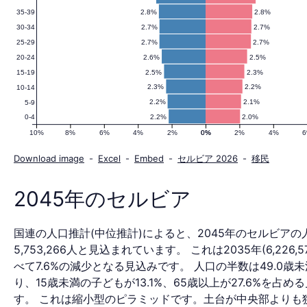
2.8%
2.8%
35-39
人
2.7%
2.7%
30-34
2.7%
2.7%
25-29
2.6%
2.5%
20-24
口
2.5%
2.3%
15-19
2.3%
2.2%
10-14
2.2%
2.1%
5-9
2.2%
2.0%
0-4
ピ
10%
8%
6%
4%
2%
0%
0%
2%
4%
Download image
-
Excel
-
Embed
-
セルビア 2026
-
移民
ラ
2045年のセルビア
国連の人口推計(中位推計)によると、2045年のセルビアの
ミ
5,753,266人と見込まれています。 これは2035年(6,226,5
べて7.6%の減少となる見込みです。 人口の半数は49.0歳
り、15歳未満の子どもが13.1%、65歳以上が27.6%を占め
す。 これは縮小型のピラミッドです。土台が中央部よりも