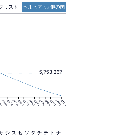
グリスト
-
セルビア vs 他の国
5,753,267
40
2045
2050
2055
2060
2065
2070
2075
2080
2085
2090
2095
2100
サ
シ
ス
セ
ソ
タ
チ
テ
ト
ナ