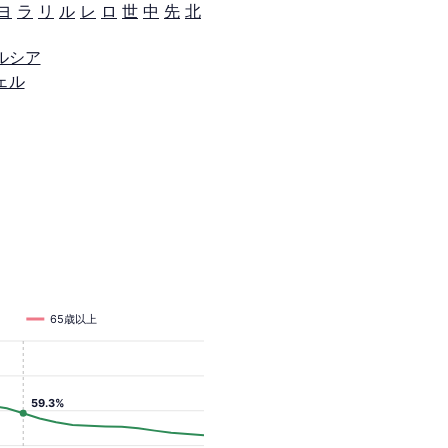
ヨ
ラ
リ
ル
レ
ロ
世
中
先
北
ルシア
ェル
65歳以上
59.3%