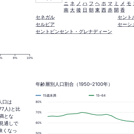
ニ
ネ
ノ
ハ
フ
ヘ
ホ
マ
ミ
メ
モ
南
大
後
日
朝
東
西
赤
開
香
セネガル
セント
セルビア
セーシ
セントビンセント・グレナディーン
6%
8%
10%
年齢層別人口割合（1950–2100年）
15歳未満
15–64
人口は
80%
77人)と比
70%
未満とな
る見通しで
60%
狭くなっ
50%