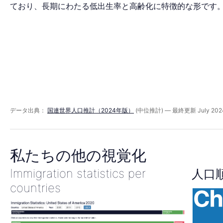
ッ
ており、長期にわたる低出生率と高齢化に特徴的な形です
ド
2045
年
データ出典：
国連世界人口推計（2024年版）
(中位推計) — 最終更新 July 202
私たちの他の視覚化
Immigration statistics per
人口
countries