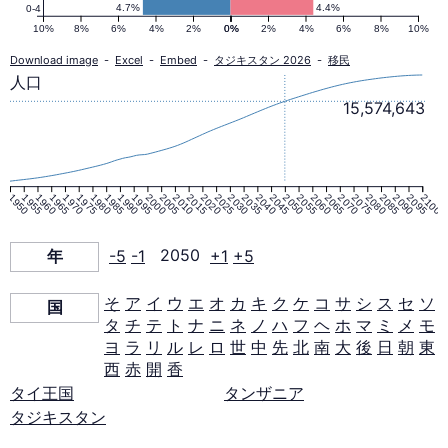
人
4.7%
4.4%
0-4
10%
8%
6%
4%
2%
0%
0%
2%
4%
6%
8%
10%
口
Download image
-
Excel
-
Embed
-
タジキスタン 2026
-
移民
人口
15,574,643
ピ
ラ
1950
1955
1960
1965
1970
1975
1980
1985
1990
1995
2000
2005
2010
2015
2020
2025
2030
2035
2040
2045
2050
2055
2060
2065
2070
2075
2080
2085
2090
2095
2100
ミ
年
-5
-1
2050
+1
+5
ッ
そ
ア
イ
ウ
エ
オ
カ
キ
ク
ケ
コ
サ
シ
ス
セ
ソ
国
タ
チ
テ
ト
ナ
ニ
ネ
ノ
ハ
フ
ヘ
ホ
マ
ミ
メ
モ
ド
ヨ
ラ
リ
ル
レ
ロ
世
中
先
北
南
大
後
日
朝
東
西
赤
開
香
2050
タイ王国
タンザニア
タジキスタン
年