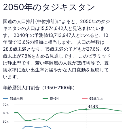
2050年のタジキスタン
国連の人口推計(中位推計)によると、2050年のタジ
キスタンの人口は15,574,642人と見込まれていま
す。 2040年の予測値13,713,947人と比べると、10
年間で13.6%の増加に相当します。 人口の半数は
28.8歳未満となり、15歳未満の子どもが27.6%、65
歳以上が7.8%を占める見通しです。 このピラミッド
は静止型です。若い年齢層の人数がほぼ均等で、置
換水準に近い出生率と緩やかな人口変動を反映して
います。
年齢層別人口割合（1950–2100年）
15歳未満
15–64
65歳以上
70%
64.6%
60%
50%