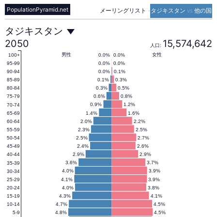
PopulationPyramid.net
メーリングリスト
-
タジキスタン vs 他の国
タ
タジキスタン
2050
15,574,642
人口:
ジ
男性
女性
0.0%
0.0%
100+
0.0%
0.0%
95-99
0.0%
0.1%
90-94
0.1%
0.3%
85-89
キ
0.3%
0.5%
80-84
0.6%
0.8%
75-79
0.9%
1.2%
70-74
ス
1.4%
1.6%
65-69
2.0%
2.2%
60-64
2.3%
2.5%
55-59
タ
2.5%
2.7%
50-54
2.4%
2.6%
45-49
2.9%
2.9%
40-44
ン
3.6%
3.7%
35-39
4.0%
3.9%
30-34
4.1%
3.9%
25-29
4.0%
3.8%
20-24
の
4.3%
4.1%
15-19
4.7%
4.5%
10-14
4.8%
4.5%
5-9