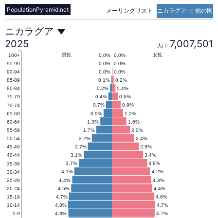
PopulationPyramid.net
メーリングリスト
-
ニカラグア vs 他の国
ニ
ニカラグア
2025
7,007,501
人口:
カ
男性
女性
0.0%
0.0%
100+
0.0%
0.0%
95-99
0.0%
0.0%
90-94
0.1%
0.2%
85-89
ラ
0.2%
0.4%
80-84
0.4%
0.6%
75-79
0.7%
0.9%
70-74
グ
0.9%
1.2%
65-69
1.3%
1.6%
60-64
1.7%
2.0%
55-59
ア
2.2%
2.4%
50-54
2.7%
2.9%
45-49
3.1%
3.4%
40-44
の
3.7%
3.8%
35-39
4.1%
4.2%
30-34
4.4%
4.3%
25-29
4.5%
4.4%
20-24
人
4.7%
4.6%
15-19
4.8%
4.7%
10-14
4.8%
4.7%
5-9