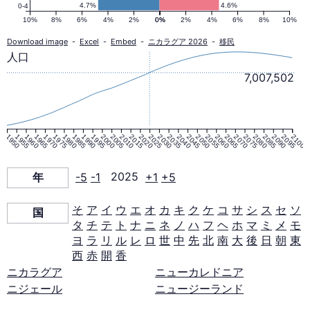
口
4.7%
4.6%
0-4
10%
8%
6%
4%
2%
0%
0%
2%
4%
6%
8%
10%
ピ
Download image
-
Excel
-
Embed
-
ニカラグア 2026
-
移民
人口
ラ
7,007,502
ミ
1950
1955
1960
1965
1970
1975
1980
1985
1990
1995
2000
2005
2010
2015
2020
2025
2030
2035
2040
2045
2050
2055
2060
2065
2070
2075
2080
2085
2090
2095
2100
ッ
年
-5
-1
2025
+1
+5
ド
そ
ア
イ
ウ
エ
オ
カ
キ
ク
ケ
コ
サ
シ
ス
セ
ソ
国
タ
チ
テ
ト
ナ
ニ
ネ
ノ
ハ
フ
ヘ
ホ
マ
ミ
メ
モ
2025
ヨ
ラ
リ
ル
レ
ロ
世
中
先
北
南
大
後
日
朝
東
西
赤
開
香
年
ニカラグア
ニューカレドニア
ニジェール
ニュージーランド