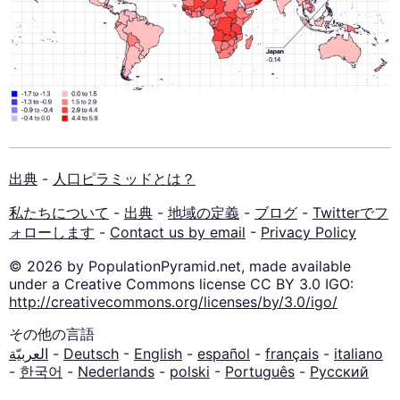
出典
-
人口ピラミッドとは？
私たちについて
-
出典
-
地域の定義
-
ブログ
-
Twitterでフ
ォローします
-
Contact us by email
-
Privacy Policy
© 2026 by PopulationPyramid.net, made available
under a Creative Commons license CC BY 3.0 IGO:
http://creativecommons.org/licenses/by/3.0/igo/
その他の言語
العربيّة
-
Deutsch
-
English
-
español
-
français
-
italiano
-
한국어
-
Nederlands
-
polski
-
Português
-
Русский