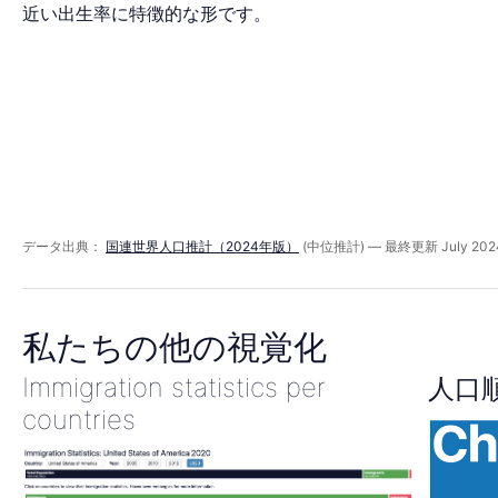
ッ
近い出生率に特徴的な形です。
ド
2025
年
データ出典：
国連世界人口推計（2024年版）
(中位推計) — 最終更新 July 202
私たちの他の視覚化
Immigration statistics per
人口
countries