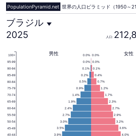
PopulationPyramid.net
世界の人口ピラミッド（1950～21
ブ
ブラジル
2025
212,
人口:
ラ
男性
女性
0.0%
0.0%
100+
0.0%
0.0%
95-99
ジ
0.1%
0.1%
90-94
0.2%
0.4%
85-89
0.5%
0.7%
80-84
0.9%
1.2%
75-79
ル
1.4%
1.7%
70-74
1.9%
2.3%
65-69
2.4%
2.7%
60-64
2.7%
2.9%
55-59
の
3.0%
3.2%
50-54
3.5%
3.6%
45-49
3.9%
4.0%
40-44