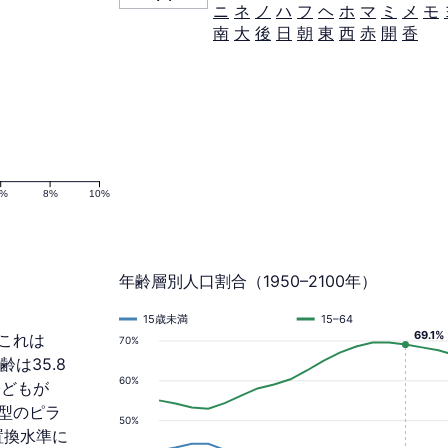
ニ
ネ
ノ
ハ
フ
ヘ
ホ
マ
ミ
メ
モ
南
大
後
日
朝
東
西
赤
開
香
6%
8%
10%
年齢層別人口割合（1950–2100年）
15歳未満
15–64
69.1%
 これは
70%
齢は35.8
60%
子どもが
止型のピラ
50%
置換水準に