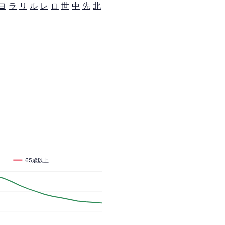
ヨ
ラ
リ
ル
レ
ロ
世
中
先
北
65歳以上