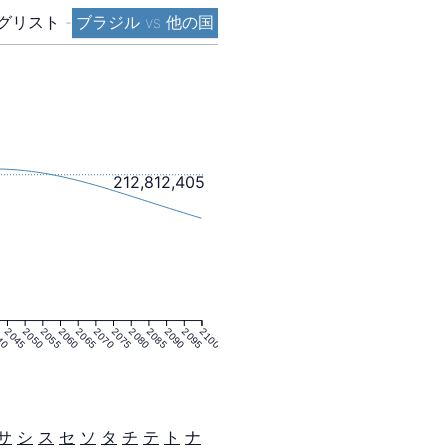
グリスト
-
ブラジル vs 他の国
212,812,405
40
2045
2050
2055
2060
2065
2070
2075
2080
2085
2090
2095
2100
サ
シ
ス
セ
ソ
タ
チ
テ
ト
ナ