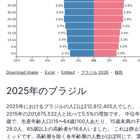
3.9%
3.9%
35-39
人
3.8%
3.8%
30-34
3.9%
3.8%
25-29
3.7%
3.6%
20-24
口
3.5%
3.4%
15-19
3.4%
3.3%
10-14
3.4%
3.2%
5-9
3.1%
3.0%
0-4
ピ
10%
8%
6%
4%
2%
0%
0%
2%
4%
Download image
-
Excel
-
Embed
-
ブラジル 2026
-
移民
ラ
2025年のブラジル
2025年におけるブラジルの人口は212,812,405人でした。
ミ
2015年の201,675,532人と比べて5.5%の増加です。 中位年
歳で、生産年齢人口(15〜64歳)100人あたり、15歳未満の
28.0人、65歳以上の高齢者が16.6人いました。 これは静
ミッドです。高齢層を除く各年齢層の人数がほぼ同じで、