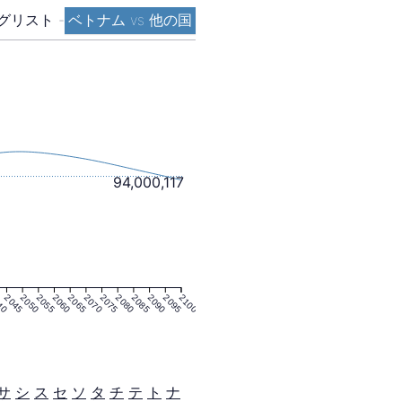
グリスト
-
ベトナム vs 他の国
94,000,117
40
2045
2050
2055
2060
2065
2070
2075
2080
2085
2090
2095
2100
サ
シ
ス
セ
ソ
タ
チ
テ
ト
ナ