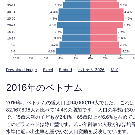
3.7%
3.8%
35-39
人
4.3%
4.4%
30-34
4.4%
4.5%
25-29
4.5%
4.4%
20-24
口
3.7%
3.6%
15-19
3.8%
3.6%
10-14
4.2%
3.8%
5-9
4.6%
4.2%
0-4
ピ
10%
8%
6%
4%
2%
0%
0%
2%
4%
Download image
-
Excel
-
Embed
-
ベトナム 2026
-
移民
ラ
2016年のベトナム
2016年、ベトナムの総人口は94,000,116人でした。 これは
ミ
82,167,896人と比べて14.4%の増加です。 人口の半数は30
で、15歳未満の子どもが24.1%、65歳以上が6.6%を占め
このピラミッドは静止型です。若い年齢層の人数がほぼ均
水準に近い出生率と緩やかな人口変動を反映しています。