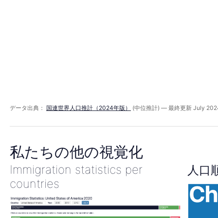
ッ
ド
2016
年
データ出典：
国連世界人口推計（2024年版）
(中位推計) — 最終更新 July 202
私たちの他の視覚化
Immigration statistics per
人口
countries