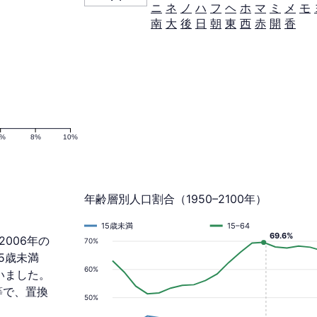
ニ
ネ
ノ
ハ
フ
ヘ
ホ
マ
ミ
メ
モ
南
大
後
日
朝
東
西
赤
開
香
6%
8%
10%
年齢層別人口割合（1950–2100年）
15歳未満
15–64
69.6%
2006年の
70%
.5歳未満
60%
ていました。
等で、置換
50%