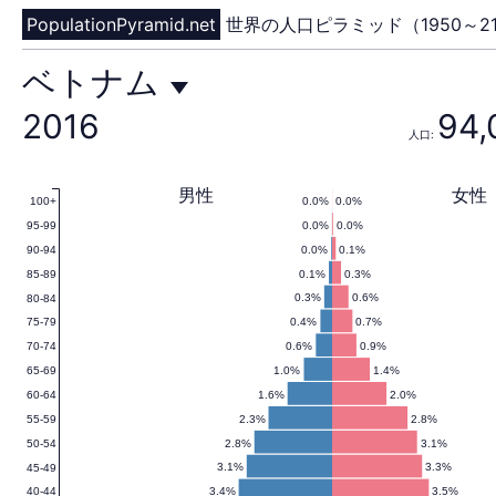
PopulationPyramid.net
世界の人口ピラミッド（1950～21
ベ
ベトナム
2016
94,
人口:
ト
男性
女性
0.0%
0.0%
100+
0.0%
0.0%
95-99
ナ
0.0%
0.1%
90-94
0.1%
0.3%
85-89
0.3%
0.6%
80-84
0.4%
0.7%
75-79
ム
0.6%
0.9%
70-74
1.0%
1.4%
65-69
1.6%
2.0%
60-64
2.3%
2.8%
55-59
の
2.8%
3.1%
50-54
3.1%
3.3%
45-49
3.4%
3.5%
40-44