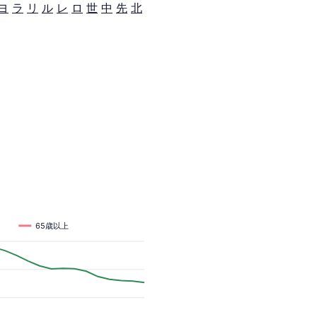
ヨ
ラ
リ
ル
レ
ロ
世
中
先
北
65歳以上