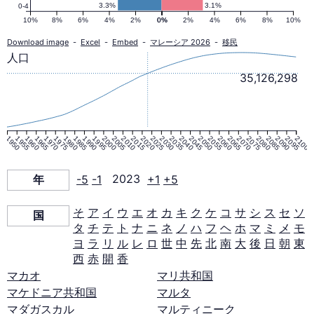
口
3.3%
3.1%
0-4
10%
8%
6%
4%
2%
0%
0%
2%
4%
6%
8%
10%
ピ
Download image
-
Excel
-
Embed
-
マレーシア 2026
-
移民
人口
ラ
35,126,298
ミ
1950
1955
1960
1965
1970
1975
1980
1985
1990
1995
2000
2005
2010
2015
2020
2025
2030
2035
2040
2045
2050
2055
2060
2065
2070
2075
2080
2085
2090
2095
2100
ッ
年
-5
-1
2023
+1
+5
ド
そ
ア
イ
ウ
エ
オ
カ
キ
ク
ケ
コ
サ
シ
ス
セ
ソ
国
タ
チ
テ
ト
ナ
ニ
ネ
ノ
ハ
フ
ヘ
ホ
マ
ミ
メ
モ
2023
ヨ
ラ
リ
ル
レ
ロ
世
中
先
北
南
大
後
日
朝
東
西
赤
開
香
年
マカオ
マリ共和国
マケドニア共和国
マルタ
マダガスカル
マルティニーク