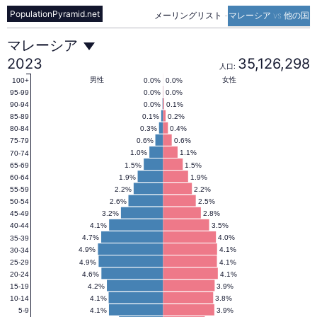
PopulationPyramid.net
メーリングリスト
-
マレーシア vs 他の国
マ
マレーシア
2023
35,126,298
人口:
レ
男性
女性
0.0%
0.0%
100+
0.0%
0.0%
95-99
0.0%
0.1%
90-94
0.1%
0.2%
85-89
ー
0.3%
0.4%
80-84
0.6%
0.6%
75-79
1.0%
1.1%
70-74
シ
1.5%
1.5%
65-69
1.9%
1.9%
60-64
2.2%
2.2%
55-59
ア
2.6%
2.5%
50-54
3.2%
2.8%
45-49
4.1%
3.5%
40-44
の
4.7%
4.0%
35-39
4.9%
4.1%
30-34
4.9%
4.1%
25-29
4.6%
4.1%
20-24
人
4.2%
3.9%
15-19
4.1%
3.8%
10-14
4.1%
3.9%
5-9