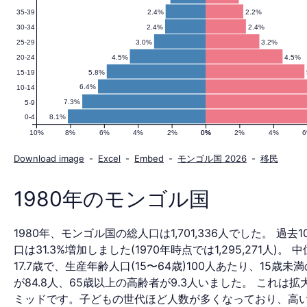
2.4%
2.2%
35-39
の
2.4%
2.4%
30-34
3.0%
3.2%
25-29
4.5%
4.5%
20-24
人
5.8%
15-19
6.4%
10-14
7.3%
5-9
8.1%
0-4
口
10%
8%
6%
4%
2%
0%
0%
2%
4%
Download image
-
Excel
-
Embed
-
モンゴル国 2026
-
移民
ピ
1980年のモンゴル国
1980年、モンゴル国の総人口は1,701,336人でした。 過去
ラ
口は31.3%増加しました(1970年時点では1,295,271人)。 
17.7歳で、生産年齢人口(15〜64歳)100人あたり、15歳未
が84.8人、65歳以上の高齢者が9.3人いました。 これは
ミッドです。子どもの世代ほど人数が多くなっており、高