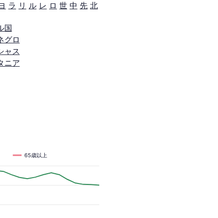
ヨ
ラ
リ
ル
レ
ロ
世
中
先
北
ル国
ネグロ
シャス
タニア
65歳以上