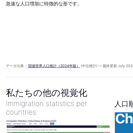
ミ
急速な人口増加に特徴的な形です。
ッ
ド
1980
データ出典：
国連世界人口推計（2024年版）
(中位推計) — 最終更新 July 202
年
私たちの他の視覚化
Immigration statistics per
人口
countries