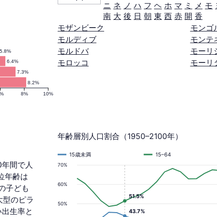
ニ
ネ
ノ
ハ
フ
ヘ
ホ
マ
ミ
メ
モ
南
大
後
日
朝
東
西
赤
開
香
モザンビーク
モンゴ
モルディブ
モンテ
モルドバ
モーリ
5.8%
モロッコ
モーリ
6.4%
7.3%
8.2%
6%
8%
10%
年齢層別人口割合（1950–2100年）
15歳未満
15–64
10年間で人
70%
中位年齢は
60%
満の子ども
51.5%
拡大型のピラ
50%
い出生率と
43.7%