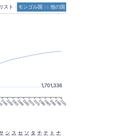
リスト
-
モンゴル国 vs 他の国
1,701,336
40
2045
2050
2055
2060
2065
2070
2075
2080
2085
2090
2095
2100
サ
シ
ス
セ
ソ
タ
チ
テ
ト
ナ