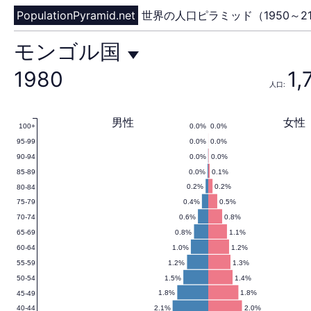
PopulationPyramid.net
世界の人口ピラミッド（1950～21
モ
モンゴル国
1980
1,
人口:
ン
男性
女性
0.0%
0.0%
100+
0.0%
0.0%
95-99
ゴ
0.0%
0.0%
90-94
0.0%
0.1%
85-89
0.2%
0.2%
80-84
0.4%
0.5%
75-79
ル
0.6%
0.8%
70-74
0.8%
1.1%
65-69
1.0%
1.2%
60-64
1.2%
1.3%
55-59
国
1.5%
1.4%
50-54
1.8%
1.8%
45-49
2.1%
2.0%
40-44