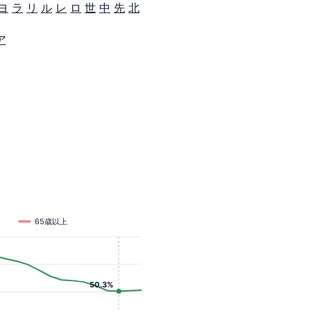
ヨ
ラ
リ
ル
レ
ロ
世
中
先
北
ア
65歳以上
50.3%