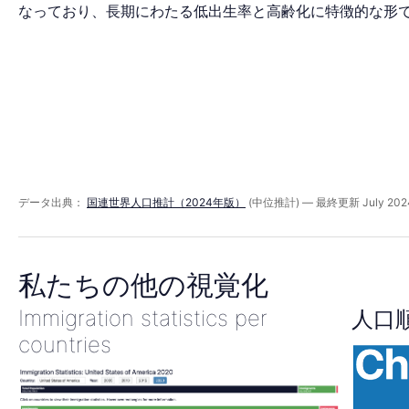
ミ
なっており、長期にわたる低出生率と高齢化に特徴的な形
ッ
ド
2090
データ出典：
国連世界人口推計（2024年版）
(中位推計) — 最終更新 July 202
年
私たちの他の視覚化
Immigration statistics per
人口
countries