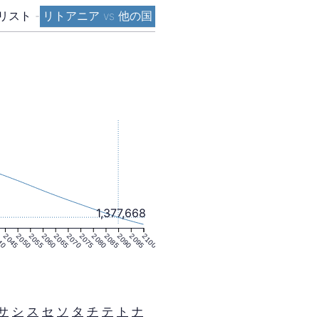
リスト
-
リトアニア vs 他の国
1,377,668
40
2045
2050
2055
2060
2065
2070
2075
2080
2085
2090
2095
2100
サ
シ
ス
セ
ソ
タ
チ
テ
ト
ナ