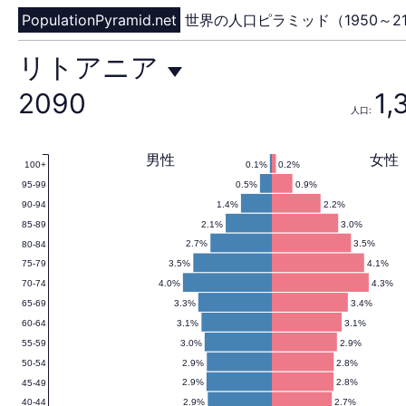
PopulationPyramid.net
世界の人口ピラミッド（1950～21
リ
リトアニア
2090
1,
人口:
ト
男性
女性
0.1%
0.2%
100+
0.5%
0.9%
95-99
ア
1.4%
2.2%
90-94
2.1%
3.0%
85-89
2.7%
3.5%
80-84
3.5%
4.1%
75-79
ニ
4.0%
4.3%
70-74
3.3%
3.4%
65-69
3.1%
3.1%
60-64
3.0%
2.9%
55-59
ア
2.9%
2.8%
50-54
2.9%
2.8%
45-49
2.9%
2.7%
40-44