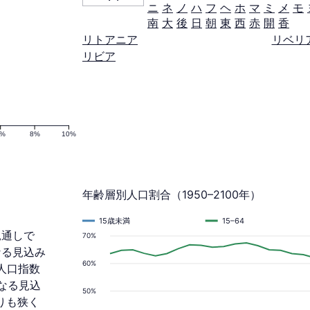
ニ
ネ
ノ
ハ
フ
ヘ
ホ
マ
ミ
メ
モ
南
大
後
日
朝
東
西
赤
開
香
リトアニア
リベリ
リビア
6%
8%
10%
年齢層別人口割合（1950–2100年）
15歳未満
15–64
見通しで
70%
となる見込み
60%
人口指数
になる見込
50%
りも狭く