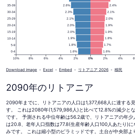
2.6%
2.4%
35-39
の
2.3%
2.1%
30-34
2.1%
2.0%
25-29
2.0%
1.9%
20-24
人
2.0%
1.9%
15-19
1.9%
1.8%
10-14
1.8%
1.7%
5-9
1.6%
1.6%
0-4
口
10%
8%
6%
4%
2%
0%
0%
2%
4%
Download image
-
Excel
-
Embed
-
リトアニア 2026
-
移民
ピ
2090年のリトアニア
2090年までに、リトアニアの人口は1,377,668人に達する
ラ
す。 これは2080年(1,579,986人)と比べて12.8%の減少
です。 予測される中位年齢は56.2歳で、リトアニアの年少
は20.8、老年人口指数は77.8(生産年齢人口100人あたり)
みです。 これは縮小型のピラミッドです。土台が中央部よ